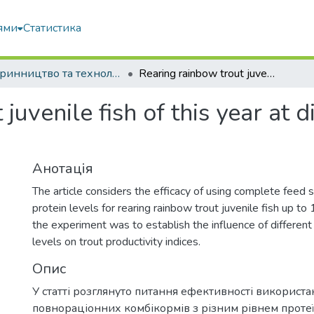
ями
Статистика
Тваринництво та технології харчових продуктів
Rearing rainbow trout juvenile fish of this year at different levels of protein in feed stuffs
uvenile fish of this year at di
Анотація
The article considers the efficacy of using complete feed s
protein levels for rearing rainbow trout juvenile fish up to
the experiment was to establish the influence of different 
levels on trout productivity indices.
Опис
У статті розглянуто питання ефективності використа
повнораціонних комбікормів з різним рівнем протеї