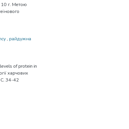
 10 г. Метою
теїнового
ency
,
райдужна
levels of protein in
логії харчових
- С. 34-42