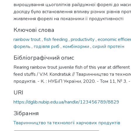
вирощування цьоголітків райдужної форелі до маси
досліду було встановлення впливу різних рівнів про
живлення форелі на показники її продуктивності
Ключові слова
rainbow trout
,
fish feeding
,
productivity
,
economic effici
форель
,
годівля риб
,
комбікорми
,
сирий протеїн
Бібліографічний опис
Rearing rainbow trout juvenile fish of this year at different 
feed stuffs / V.M. Kondratiuk // Тваринництво та техно
продуктів. - К. : НУБіП України, 2020. - Том 11, № 3. 
URI
https://dglib.nubip.edu.ua/handle/123456789/8829
Зібрання
Тваринництво та технології харчових продуктів