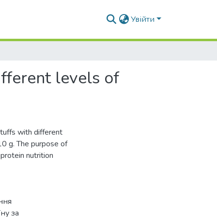
Увійти
fferent levels of
tuffs with different
 10 g. The purpose of
protein nutrition
ння
ну за