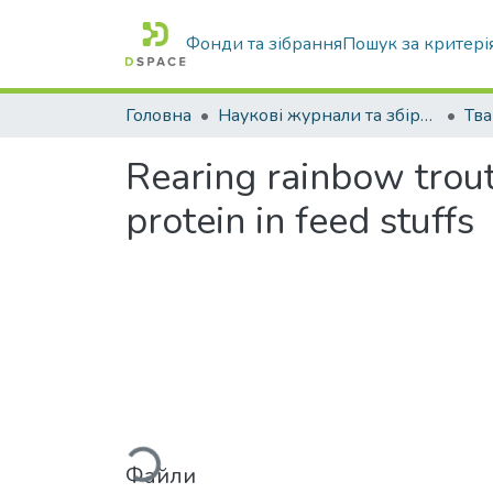
Фонди та зібрання
Пошук за критері
Головна
Наукові журнали та збірники видань
Rearing rainbow trout j
protein in feed stuffs
Вантажиться...
Файли