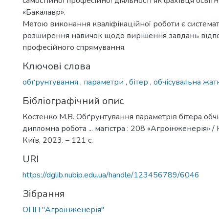
самостійної професійної діяльності як фахівця освіт
«Бакалавр».
Метою виконання кваліфікаційної роботи є системат
розширення навичок щодо вирішення завдань відп
професійного спрямування.
Ключові слова
обґрунтування
,
параметри
,
бітер
,
обчісувальна жат
Бібліографічний опис
Костенко М.В. Обґрунтування параметрів бітера обчі
дипломна робота ... магістра : 208 «Агроінженерія» / 
Київ, 2023. – 121 с.
URI
https://dglib.nubip.edu.ua/handle/123456789/6046
Зібрання
ОПП "Агроінженерія"