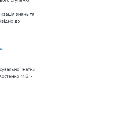
нього ступеню
изація знань та
овідно до
ка
сувальної жатки :
Костенко М.В. -