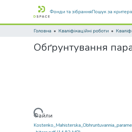
Фонди та зібрання
Пошук за критері
Головна
Кваліфікаційні роботи
Обґрунтування пара
Вантажиться...
Файли
Kostenko_Mahisterska_Obhruntuvannia_paramet