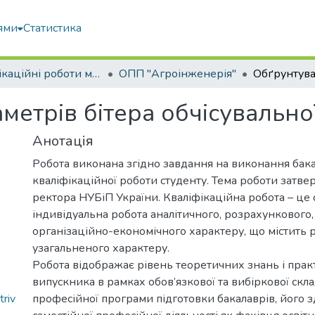
ями
Статистика
Кваліфікаційні роботи магістрів
ОПП "Агроінженерія"
метрів бітера обчісувально
Анотація
Робота виконана згідно завдання на виконання бак
кваліфікаційної роботи студенту. Тема роботи затв
ректора НУБіП України. Кваліфікаційна робота – це 
індивідуальна робота аналітичного, розрахункового,
організаційно-економічного характеру, що містить 
узагальненого характеру.
Робота відображає рівень теоретичних знань і пра
випускника в рамках обов’язкової та вибіркової скл
riv
професійної програми підготовки бакалаврів, його з