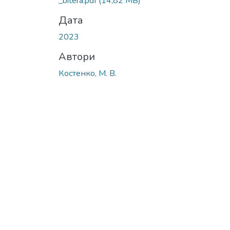
_bitera.pdf
(14,82 MB)
Дата
2023
Автори
Костенко, М. В.