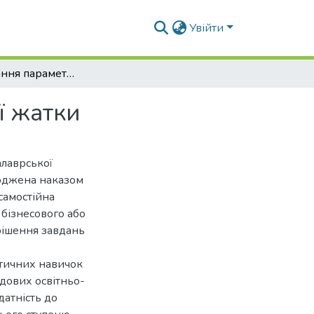
Увійти
Обґрунтування параметрів бітера обчісувальної жатки
ї жатки
алаврської
ерджена наказом
самостійна
 бізнесового або
рішення завдань
ктичних навичок
адових освітньо-
датність до