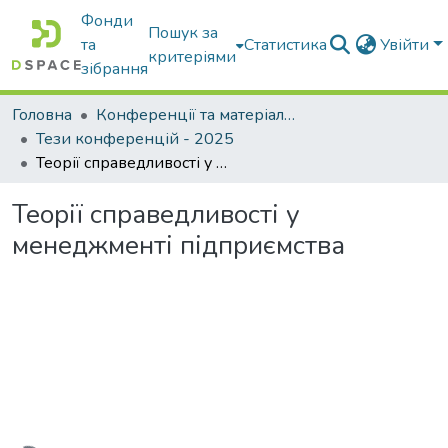
Фонди
Пошук за
та
Статистика
Увійти
критеріями
зібрання
Головна
Конференції та матеріали конференцій
Тези конференцій - 2025
Теорії справедливості у менеджменті підприємства
Теорії справедливості у
менеджменті підприємства
антажиться...