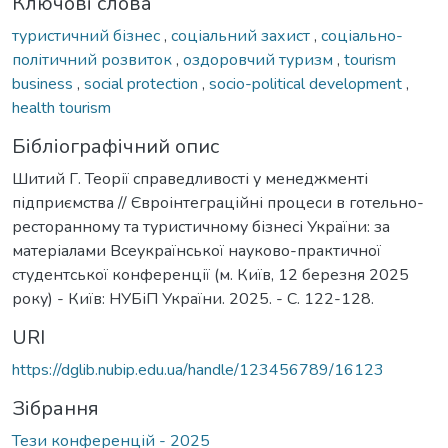
Ключові слова
туристичний бізнес
,
соціальний захист
,
соціально-
політичний розвиток
,
оздоровчий туризм
,
tourism
business
,
social protection
,
socio-political development
,
health tourism
Бібліографічний опис
Шитий Г. Теорії справедливості у менеджменті
підприємства // Євроінтеграційні процеси в готельно-
ресторанному та туристичному бізнесі України: за
матеріалами Всеукраїнської науково-практичної
студентської конференції (м. Київ, 12 березня 2025
року) - Київ: НУБіП України. 2025. - С. 122-128.
URI
https://dglib.nubip.edu.ua/handle/123456789/16123
Зібрання
Тези конференцій - 2025