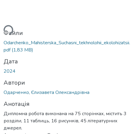
ься...
Файли
Odarchenko_Mahisterska_Suchasni_tekhnolohii_ekolohizatsii.
pdf
(1,83 MB)
Дата
2024
Автори
Одарченко, Єлизавета Олександрівна
Анотація
Дипломна робота виконана на 75 сторінках, містить 3
розділи, 11 таблиць, 16 рисунків, 45 літературних
джерел.