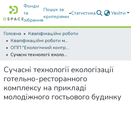
Фонди
Пошук за
та
Статистика
Увійти
критеріями
зібрання
Головна
Кваліфікаційні роботи
Кваліфікаційні роботи магістрів
ОПП "Екологічний контроль та аудит"
Сучасні технології екологізації готельно-ресторанного комплексу на прикладі молодіжного гостьового будинку
Сучасні технології екологізації
готельно-ресторанного
комплексу на прикладі
молодіжного гостьового будинку