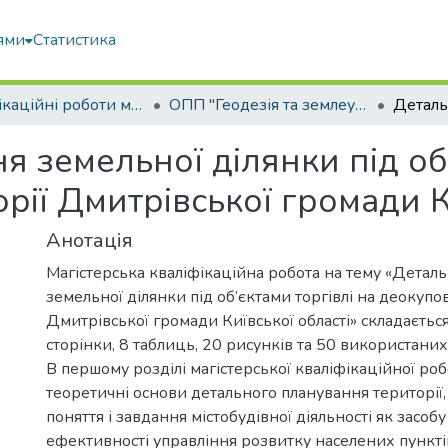
ями
Статистика
Кваліфікаційні роботи магістрів
ОПП "Геодезія та землеустрій"
 земельної ділянки під об’
рії Дмитрівської громади К
Анотація
Магістерська кваліфікаційна робота на тему «Детал
земельної ділянки під об’єктами торгівлі на деокупо
Дмитрівської громади Київської області» складається 
сторінки, 8 таблиць, 20 рисунків та 50 використани
В першому розділі магістерської кваліфікаційної ро
теоретичні основи детального планування території
поняття і завдання містобудівної діяльності як засо
ефективності управління розвитку населених пункті