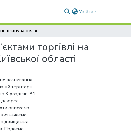
Увійти
Детальне планування земельної ділянки під об’єктами торгівлі на деокупованій території Дмитрівської громади Київської області
єктами торгівлі на
иївської області
ьне планування
ваній території
з 3 розділів, 81
х джерел.
боти описуємо
, визначаємо
бу підвищення
в. Подаємо