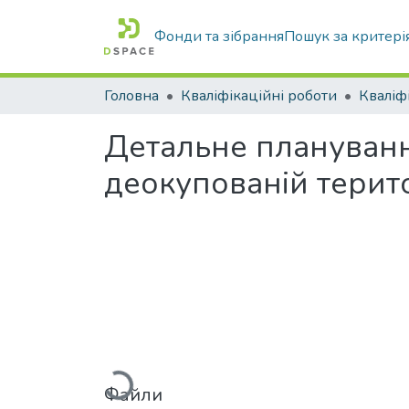
Фонди та зібрання
Пошук за критері
Головна
Кваліфікаційні роботи
Детальне планування
деокупованій терито
Вантажиться...
Файли