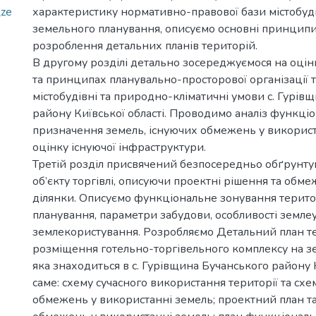
_ze
характеристику нормативно-правової бази містобуді
земельного планування, описуємо основні принципи
розроблення детальних планів територій.
В другому розділі детально зосереджуємося на оцінц
та принципах планувально-просторової організації т
містобудівні та природно-кліматичні умови с. Гурів
району Київської області. Проводимо аналіз функці
призначення земель, існуючих обмежень у використ
оцінку існуючої інфраструктури.
Третій розділ присвячений безпосередньо обґрунт
об’єкту торгівлі, описуючи проектні рішення та обм
ділянки. Описуємо функціональне зонування терито
планування, параметри забудови, особливості землеу
землекористування. Розробляємо Детальний план те
розміщення готельно-торгівельного комплексу на зе
яка знаходиться в с. Гурівщина Бучанського району Ки
саме: схему сучасного використання території та схе
обмежень у використанні земель; проектний план т