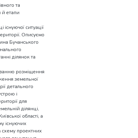
вного та
 й етапи
і існуючої ситуації
ериторії. Описуємо
щина Бучанського
онального
анні ділянок та
уванню розміщення
еження земельної
рії детального
строю і
риторії для
мельній ділянці,
ївської області, а
му існуючих
а схему проектних