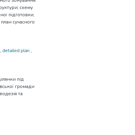
ьного зонування
труктури; схему
ної підготовки,
 план сучасного
я
,
detailed plan
,
ілянки під
івської громади
Геодезія та