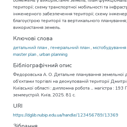
обмежень у використанні земель; план функціонал
території; схему транспортної мобільності та інфрас
інженерного забезпечення території; схему інженер
благоустрою території та вертикального планування;
використання земель.
Ключові слова
детальний план
,
генеральний план
,
містобудуванн
master plan
,
urban planning
Бібліографічний опис
Федоровська А. О. Детальне планування земельної д
об’єктами торгівлі на деокупованій території Дмитр
Київської області : дипломна робота ... магістра : 193 
землеустрій. Київ, 2025. 81 с.
URI
https://dglib.nubip.edu.ua/handle/123456789/13369
Зібрання