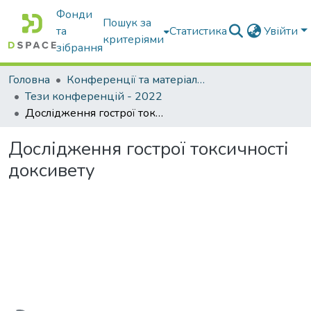
Фонди
Пошук за
та
Статистика
Увійти
критеріями
зібрання
Головна
Конференції та матеріали конференцій
Тези конференцій - 2022
Дослідження гострої токсичності доксивету
Дослідження гострої токсичності
доксивету
ажиться...