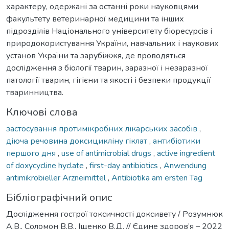
характеру, одержані за останні роки науковцями
факультету ветеринарної медицини та інших
підрозділів Національного університету біоресурсів і
природокористування України, навчальних і наукових
установ України та зарубіжжя, де проводяться
дослідження з біології тварин, заразної і незаразної
патології тварин, гігієни та якості і безпеки продукції
тваринництва.
Ключові слова
застосування протимікробних лікарських засобів
,
діюча речовина доксицикліну гіклат
,
антибіотики
першого дня
,
use of antimicrobial drugs
,
active ingredient
of doxycycline hyclate
,
first-day antibiotics
,
Anwendung
antimikrobieller Arzneimittel
,
Antibiotika am ersten Tag
Бібліографічний опис
Дослідження гострої токсичності доксивету / Розумнюк
А.В., Соломон В.В., Іщенко В.Д. // Єдине здоров’я – 2022