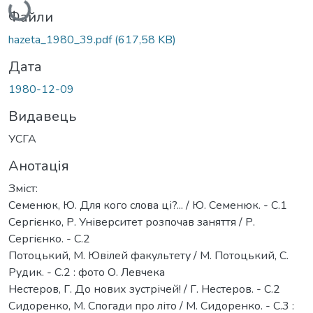
Файли
hazeta_1980_39.pdf
(617,58 KB)
Дата
1980-12-09
Видавець
УСГА
Анотація
Зміст:
Семенюк, Ю. Для кого слова ці?... / Ю. Семенюк. - С.1
Сергієнко, Р. Університет розпочав заняття / Р.
Сергієнко. - С.2
Потоцький, М. Ювілей факультету / М. Потоцький, С.
Рудик. - С.2 : фото О. Левчека
Нестеров, Г. До нових зустрічей! / Г. Нестеров. - С.2
Сидоренко, М. Спогади про літо / М. Сидоренко. - С.3 :