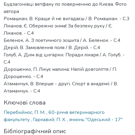
Будзагонівці ветфаку по поверненню до Києва. Фото
автора
Ромашкан, В. Краще й не вигадаєш / В. Ромашкан. - С.3
Ліканов, Є. Обережно зима! За безпеку руху / Є.
Ліканов. - С.4
Беленок, А. З поетичного зошита / А. Беленок. - С.4
Дерій, В. Замовлення поля / В. Дерій. - С.4
Голуб, А. Дим від цигарки. Поради лікаря / А. Голуб. -
С.4
Дорошенко, П. Лікує малина; Напій довголіття / П.
Дорошенко. - С.4
Атаманчук, В. Вперше - другі. Спорт в академії / В.
Атаманчук. - С.4
Ключові слова
Перебийнос, П. М.
,
60-річчя ветеринарного
факультету
,
Гаркавий, П. Х.
,
ячмінь "Oдеський - 17"
Бібліографічний опис