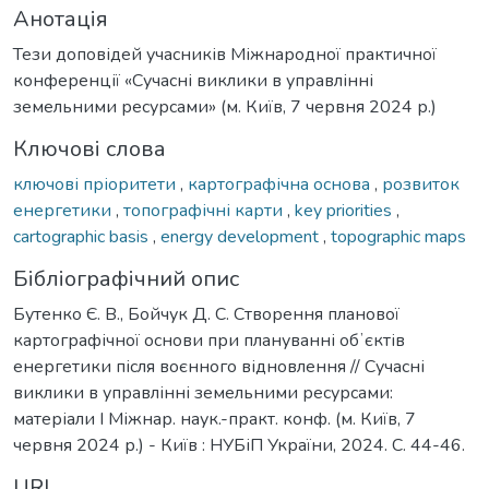
Анотація
Тези доповідей учасників Міжнародної практичної
конференції «Сучасні виклики в управлінні
земельними ресурсами» (м. Київ, 7 червня 2024 р.)
Ключові слова
ключові пріоритети
,
картографічна основа
,
розвиток
енергетики
,
топографічні карти
,
key priorities
,
cartographic basis
,
energy development
,
topographic maps
Бібліографічний опис
Бутенко Є. В., Бойчук Д. С. Створення планової
картографічної основи при плануванні обʼєктів
енергетики після воєнного відновлення // Сучасні
виклики в управлінні земельними ресурсами:
матеріали І Міжнар. наук.-практ. конф. (м. Київ, 7
червня 2024 р.) - Київ : НУБіП України, 2024. С. 44-46.
URI