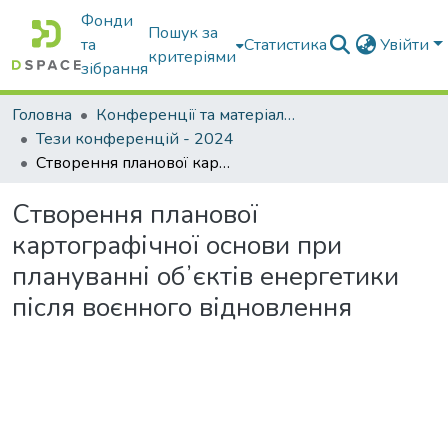
Фонди
Пошук за
та
Статистика
Увійти
критеріями
зібрання
Головна
Конференції та матеріали конференцій
Тези конференцій - 2024
Створення планової картографічної основи при плануванні обʼєктів енергетики після воєнного відновлення
Створення планової
картографічної основи при
плануванні обʼєктів енергетики
після воєнного відновлення