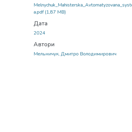
Вантажиться...
Melnychuk_Mahisterska_Avtomatyzovana_sys
a.pdf
(1,87 MB)
Дата
2024
Автори
Мельничук, Дмитро Володимирович