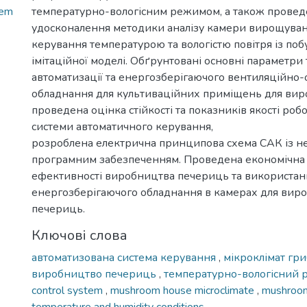
tem
температурно-вологісним режимом, а також прове
удосконалення методики аналізу камери вирощуванн
керування температурою та вологістю повітря із по
імітаційної моделі. Обґрунтовані основні параметри 
автоматизації та енергозберігаючого вентиляційно
обладнання для культиваційних приміщень для вир
проведена оцінка стійкості та показників якості роб
системи автоматичного керування,
розроблена електрична принципова схема САК із н
програмним забезпеченням. Проведена економічна
ефективності виробництва печериць та використан
енергозберігаючого обладнання в камерах для вир
печериць.
Ключові слова
автоматизована система керування
,
мікроклімат гр
виробництво печериць
,
температурно-вологісний
control system
,
mushroom house microclimate
,
mushroom