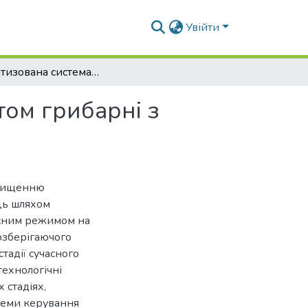
Увійти
Автоматизована система керування мікрокліматом грибарні з використанням нечіткої логіки
том грибарні з
двищенню
ць шляхом
існим режимом на
озберігаючого
стадії сучасного
ехнологічні
 стадіях,
теми керування