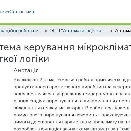
ями
Статистика
Кваліфікаційні роботи магістрів
ОПП "Автоматизація та комп’ютерно-інтегровані технології"
тема керування мікрокліма
кої логіки
Анотація
Кваліфікаційна магістерська робота присвячена пі
продуктивності промислового виробництва печери
покращення якості управління температурно-волог
різних стадіях вирощування та використання енерг
обладнання (теплоутилізаторів). В роботі досліджені 
ромислового вирощування печериць і, враховуючи т
вимоги до створення параметрів мікроклімату на цих
розроблена функціональна схема автоматизації сис