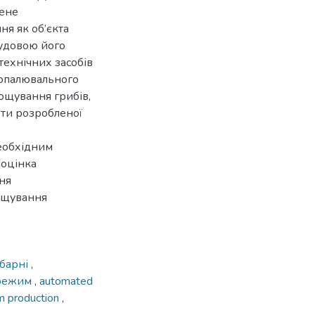
дене
я як об’єкта
будовою його
технічних засобів
-опалювального
ощування грибів,
оти розробленої
еобхідним
 оцінка
ня
ощування
ибарні
,
 режим
,
automated
 production
,