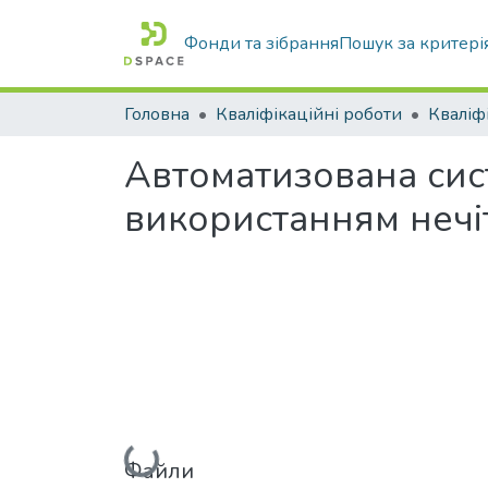
Фонди та зібрання
Пошук за критері
Головна
Кваліфікаційні роботи
Автоматизована сис
використанням нечіт
Файли