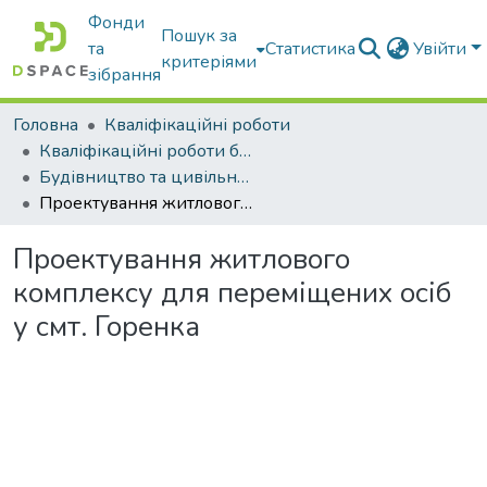
Фонди
Пошук за
та
Статистика
Увійти
критеріями
зібрання
Головна
Кваліфікаційні роботи
Кваліфікаційні роботи бакалаврів
Будівництво та цивільна інженерія
Проектування житлового комплексу для переміщених осіб у смт. Горенка
Проектування житлового
комплексу для переміщених осіб
у смт. Горенка