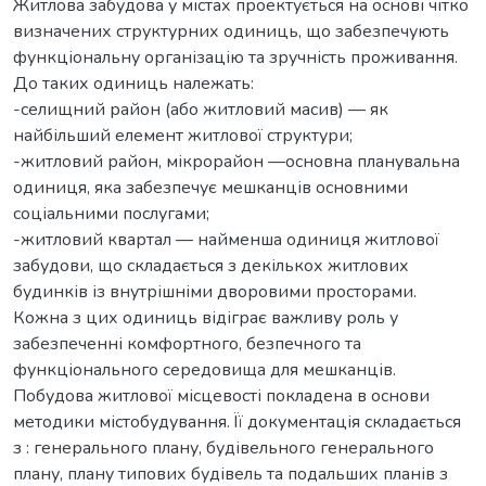
Житлова забудова у містах проектується на основі чітко
визначених структурних одиниць, що забезпечують
функціональну організацію та зручність проживання.
До таких одиниць належать:
-селищний район (або житловий масив) — як
найбільший елемент житлової структури;
-житловий район, мікрорайон —основна планувальна
одиниця, яка забезпечує мешканців основними
соціальними послугами;
-житловий квартал — найменша одиниця житлової
забудови, що складається з декількох житлових
будинків із внутрішніми дворовими просторами.
Кожна з цих одиниць відіграє важливу роль у
забезпеченні комфортного, безпечного та
функціонального середовища для мешканців.
Побудова житлової місцевості покладена в основи
методики містобудування. Її документація складається
з : генерального плану, будівельного генерального
плану, плану типових будівель та подальших планів з