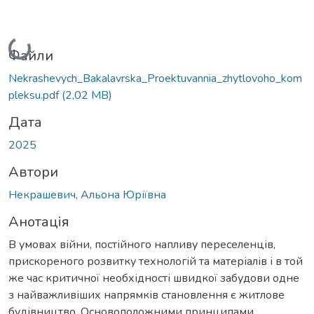
Вантажиться...
Файли
Nekrashevych_Bakalavrska_Proektuvannia_zhytlovoho_kom
pleksu.pdf
(2,02 MB)
Дата
2025
Автори
Некрашевич, Альона Юріївна
Анотація
В умовах війни, постійного напливу переселенців,
прискореного розвитку технологій та матеріалів і в той
же час критичної необхідності швидкої забудови одне
з найважливіших напрямків становлення є житлове
будівництво. Основоположними принципами