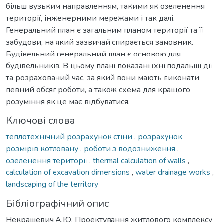
більш вузьким направленням, такими як озеленення
території, інженерними мережами і так далі.
Генеральний план є загальним планом території та її
забудови, на який зазвичай спирається замовник.
Будівельний генеральний план є основою для
будівельників. В цьому плані показані їхні подальші дії
та розрахований час, за який вони мають виконати
певний обсяг роботи, а також схема для кращого
розуміння як це має відбуватися.
Ключові слова
теплотехнічний розрахунок стіни
,
розрахунок
розмірів котловану
,
роботи з водозниження
,
озеленення території
,
thermal calculation of walls
,
calculation of excavation dimensions
,
water drainage works
,
landscaping of the territory
Бібліографічний опис
Некрашевич А.Ю. Проектування житлового комплексу