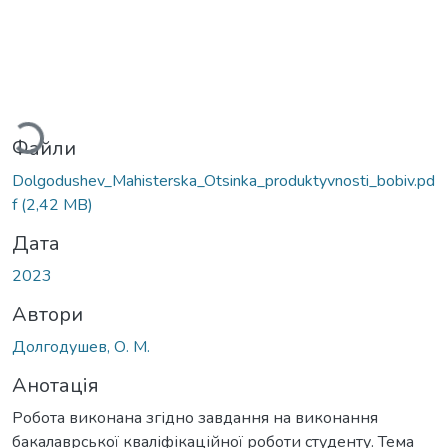
житься...
Файли
Dolgodushev_Mahisterska_Otsinka_produktyvnosti_bobiv.pd
f
(2,42 MB)
Дата
2023
Автори
Долгодушев, О. М.
Анотація
Робота виконана згідно завдання на виконання
бакалаврської кваліфікаційної роботи студенту. Тема