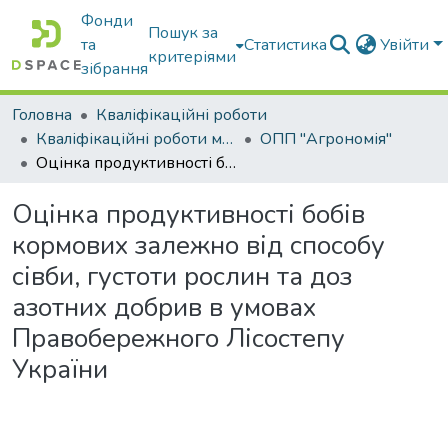
Фонди
Пошук за
та
Статистика
Увійти
критеріями
зібрання
Головна
Кваліфікаційні роботи
Кваліфікаційні роботи магістрів
ОПП "Агрономія"
Оцінка продуктивності бобів кормових залежно від способу сівби, густоти рослин та доз азотних добрив в умовах Правобережного Лісостепу України
Оцінка продуктивності бобів
кормових залежно від способу
сівби, густоти рослин та доз
азотних добрив в умовах
Правобережного Лісостепу
України