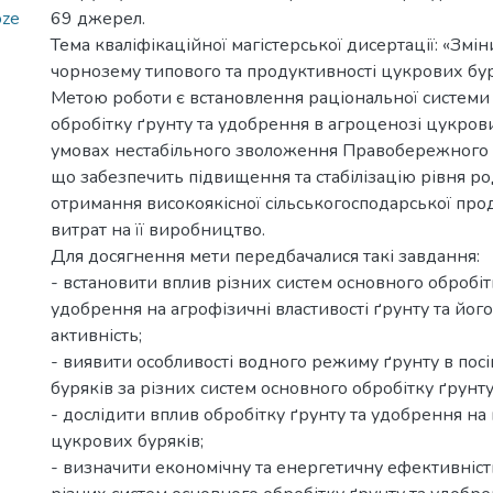
oze
69 джерел.
Тема кваліфікаційної магістерської дисертації: «Змі
чорнозему типового та продуктивності цукрових буря
Метою роботи є встановлення раціональної системи
обробітку ґрунту та удобрення в агроценозі цукрови
умовах нестабільного зволоження Правобережного Л
що забезпечить підвищення та стабілізацію рівня ро
отримання високоякісної сільськогосподарської про
витрат на її виробництво.
Для досягнення мети передбачалися такі завдання:
- встановити вплив різних систем основного обробіт
удобрення на агрофізичні властивості ґрунту та його
активність;
- виявити особливості водного режиму ґрунту в пос
буряків за різних систем основного обробітку ґрунту
- дослідити вплив обробітку ґрунту та удобрення на
цукрових буряків;
- визначити економічну та енергетичну ефективніс