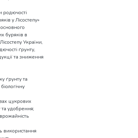
ни родючості
ків у Лісостепу»
 основного
х буряків в
ісостепу України,
дючості ґрунту,
дукції та зниження
ку ґрунту та
 біологічну
івах цукрових
 та удобрення;
 врожайність
ть використання