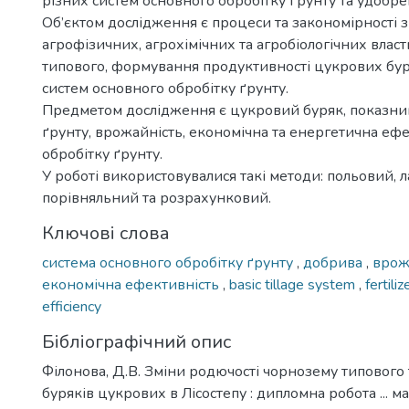
різних систем основного обробітку ґрунту та удобре
Об’єктом дослідження є процеси та закономірності 
агрофізичних, агрохімічних та агробіологічних влас
типового, формування продуктивності цукрових бур
систем основного обробітку ґрунту.
Предметом дослідження є цукровий буряк, показни
ґрунту, врожайність, економічна та енергетична еф
обробітку ґрунту.
У роботі використовувалися такі методи: польовий, 
порівняльний та розрахунковий.
Ключові слова
система основного обробітку ґрунту
,
добрива
,
врож
економічна ефективність
,
basic tillage system
,
fertili
efficiency
Бібліографічний опис
Філонова, Д.В. Зміни родючості чорнозему типового 
буряків цукрових в Лісостепу : дипломна робота ... ма