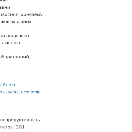
ння;
зміни
тивостей чорнозему
яків за різних
ки родючості
ективність
лабораторний,
айність
,
zers
,
yield
,
economic
та продуктивність
гістра : 201