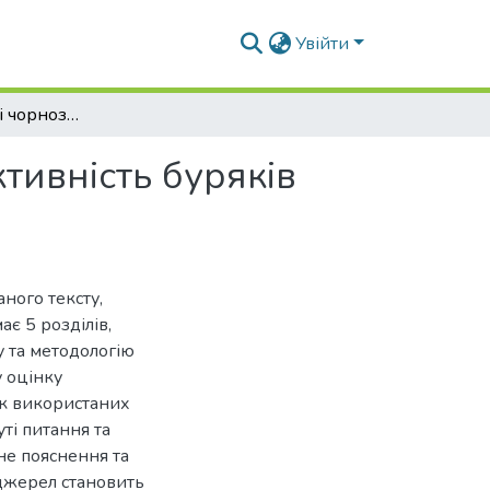
Увійти
Зміни родючості чорнозему типового та продуктивність буряків цукрових в Лісостепу
тивність буряків
ного тексту,
ає 5 розділів,
у та методологію
 оцінку
ок використаних
уті питання та
не пояснення та
джерел становить