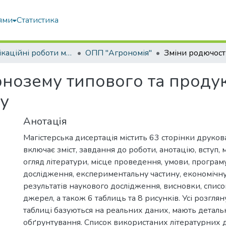
ями
Статистика
Кваліфікаційні роботи магістрів
ОПП "Агрономія"
нозему типового та продук
пу
Анотація
Магістерська дисертація містить 63 сторінки друкова
включає зміст, завдання до роботи, анотацію, вступ, м
огляд літератури, місце проведення, умови, програм
дослідження, експериментальну частину, економічну
результатів наукового дослідження, висновки, спис
джерел, а також 6 таблиць та 8 рисунків. Усі розглян
таблиці базуються на реальних даних, мають деталь
обґрунтування. Список використаних літературних 