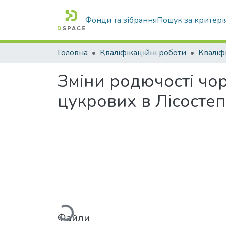
Фонди та зібрання
Пошук за критері
Головна
Кваліфікаційні роботи
Зміни родючості чор
цукрових в Лісосте
Вантажиться...
Файли