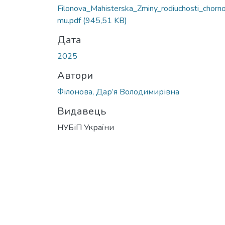
Filonova_Mahisterska_Zminy_rodiuchosti_chorn
mu.pdf
(945,51 KB)
Дата
2025
Автори
Філонова, Дар’я Володимирівна
Видавець
НУБіП України