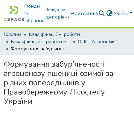
Фонди
Пошук за
та
Статистика
Увійти
критеріями
зібрання
Головна
Кваліфікаційні роботи
Кваліфікаційні роботи магістрів
ОПП "Агрономія"
Формування забур’яненості агроценозу пшениці озимої за різних попередників у Правобережному Лісостепу України
Формування забур’яненості
агроценозу пшениці озимої за
різних попередників у
Правобережному Лісостепу
України