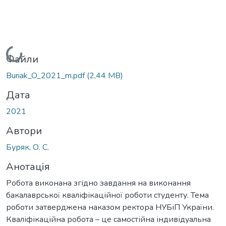
Вантажиться...
Файли
Buriak_O_2021_m.pdf
(2,44 MB)
Дата
2021
Автори
Буряк, О. С.
Анотація
Робота виконана згідно завдання на виконання
бакалаврської кваліфікаційної роботи студенту. Тема
роботи затверджена наказом ректора НУБіП України.
Кваліфікаційна робота – це самостійна індивідуальна