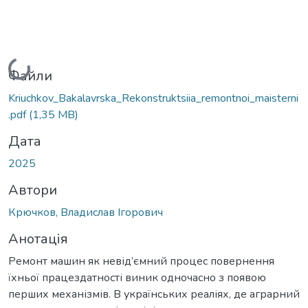
Вантажиться...
Файли
Kriuchkov_Bakalavrska_Rekonstruktsiia_remontnoi_maisterni
.pdf
(1,35 MB)
Дата
2025
Автори
Крючков, Владислав Ігорович
Анотація
Ремонт машин як невід’ємний процес повернення
їхньої працездатності виник одночасно з появою
перших механізмів. В українських реаліях, де аграрний