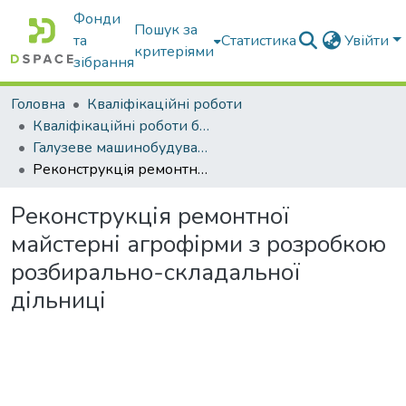
Фонди
Пошук за
та
Статистика
Увійти
критеріями
зібрання
Головна
Кваліфікаційні роботи
Кваліфікаційні роботи бакалаврів
Галузеве машинобудування
Реконструкція ремонтної майстерні агрофірми з розробкою розбирально-складальної дільниці
Реконструкція ремонтної
майстерні агрофірми з розробкою
розбирально-складальної
дільниці