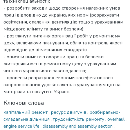
та їхні спеціальності);
- розробити заходи щодо створення належних умов
праці відповідно до українських норм (розрахувати
освітлення, опалення, вентиляцію тощо з урахуванням
місцевого клімату та вимог безпеки);
- розглянути питання організації робіт у ремонтному
цеху, включаючи планування, облік та контроль якості
відповідно до вітчизняних стандартів;
- описати вимоги з охорони праці та безпеки
життєдіяльності в ремонтному цеху з урахуванням
чинного українського законодавства;
- провести розрахунок економічної ефективності
запропонованих удосконалень з урахуванням цін на
матеріали та послуги в Україні.
Ключові слова
капітальний ремонт
,
ресурс двигунів
,
розбирально-
складальна дільниця
,
трудомісткість ремонту
,
overhaul
,
engine service life
,
disassembly and assembly section
,