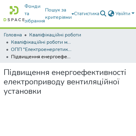
Фонди
Пошук за
та
Статистика
Увійти
критеріями
зібрання
Головна
Кваліфікаційні роботи
Кваліфікаційні роботи магістрів
ОПП "Електроенергетика, електротехніка та електромеханіка"
Підвищення енергоефективності електроприводу вентиляційної установки
Підвищення енергоефективності
електроприводу вентиляційної
установки