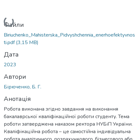
Вантажиться...
Файли
Biriuchenko_Mahisterska_Pidvyshchennia_enerhoefektyvnos
ti.pdf
(3,15 MB)
Дата
2023
Автори
Бірюченко, Б. Г.
Анотація
Робота виконана згідно завдання на виконання
бакалаврської кваліфікаційної роботи студенту. Тема
роботи затверджена наказом ректора НУБіП України.
Кваліфікаційна робота – це самостійна індивідуальна
робота аналітичного, розрахункового, бізнесового або