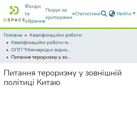
Фонди
Пошук за
та
Статистика
Увійти
критеріями
зібрання
Головна
Кваліфікаційні роботи
Кваліфікаційні роботи магістрів
ОПП "Міжнародні відносини, суспільні комунікації та регіональні студії"
Питання тероризму у зовнішній політиці Китаю
Питання тероризму у зовнішній
політиці Китаю