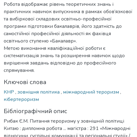
Робота відображає рівень теоретичних знань і
практичних навичок випускника в рамках обов’язкової
та вибіркової складових освітньо-професійної
програми підготовки бакалаврів, його здатність до
самостійної професійної діяльності як фахівця
освітнього ступеню «Бакалавр».
Метою виконання кваліфікаційної роботи є
систематизація знань та розширення навичок щодо
вирішення завдань відповідно до професійного
спрямування.
Ключові слова
КНР
,
зовнішня політика
,
міжнародний тероризм
,
кібертероризм
Бібліографічний опис
Рибак Є.М. Питання тероризму у зовнішній політиці
Китаю : дипломна робота ... магістра : 291 «Міжнародні
відносини, суспільні комунікації та регіональні студії» /