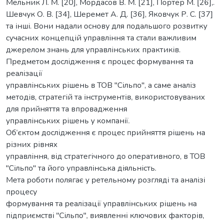
Мельник Л. М. [20], Мордасов В. М. [21], Портер М. [26],.
Шевчук О. В. [34], Шеремет А. Д. [36], Яковчук Р. С. [37]
та інші. Вони надали основу для подальшого розвитку
сучасних концепцій управління та стали важливим
джерелом знань для управлінських практиків.
Предметом дослідження є процес формування та
реалізації
управлінських рішень в ТОВ "Сільпо", а саме аналіз
методів, стратегій та інструментів, використовуваних
для прийняття та впровадження
управлінських рішень у компанії.
Об’єктом дослідження є процес прийняття рішень на
різних рівнях
управління, від стратегічного до оперативного, в ТОВ
"Сільпо" та його управлінська діяльність.
Мета роботи полягає у ретельному розгляді та аналізі
процесу
формування та реалізації управлінських рішень на
підприємстві "Сільпо", виявленні ключових факторів,