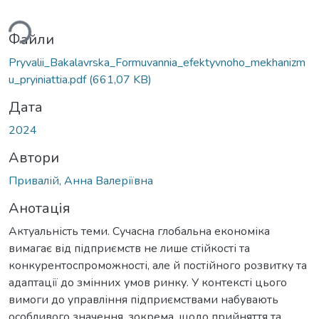
Вантажиться...
Файли
Pryvalii_Bakalavrska_Formuvannia_efektyvnoho_mekhanizm
u_pryiniattia.pdf
(661,07 KB)
Дата
2024
Автори
Привалій, Анна Валеріївна
Анотація
Актуальність теми. Сучасна глобальна економіка
вимагає від підприємств не лише стійкості та
конкурентоспроможності, але й постійного розвитку та
адаптації до змінних умов ринку. У контексті цього
вимоги до управління підприємствами набувають
особливого значення, зокрема, щодо прийняття та