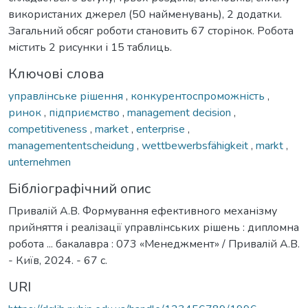
використаних джерел (50 найменувань), 2 додатки.
Загальний обсяг роботи становить 67 сторінок. Робота
містить 2 рисунки і 15 таблиць.
Ключові слова
управлінське рішення
,
конкурентоспроможність
,
ринок
,
підприємство
,
management decision
,
competitiveness
,
market
,
enterprise
,
managemententscheidung
,
wettbewerbsfähigkeit
,
markt
,
unternehmen
Бібліографічний опис
Привалій А.В. Формування ефективного механізму
прийняття і реалізації управлінських рішень : дипломна
робота ... бакалавра : 073 «Менеджмент» / Привалій А.В.
- Київ, 2024. - 67 с.
URI