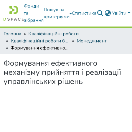
Фонди
Пошук за
та
Статистика
Увійти
критеріями
зібрання
Головна
Кваліфікаційні роботи
Кваліфікаційні роботи бакалаврів
Менеджмент
Формування ефективного механізму прийняття і реалізації управлінських рішень
Формування ефективного
механізму прийняття і реалізації
управлінських рішень