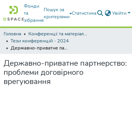
Фонди
Пошук за
та
Статистика
Увійти
критеріями
зібрання
Головна
Конференції та матеріали конференцій
Тези конференцій - 2024
Державно-приватне партнерство: проблеми договірного врегуювання
Державно-приватне партнерство:
проблеми договірного
врегуювання