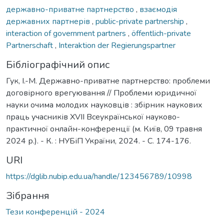
державно-приватне партнерство
,
взаємодія
державних партнерів
,
public-private partnership
,
interaction of government partners
,
öffentlich-private
Partnerschaft
,
Interaktion der Regierungspartner
Бібліографічний опис
Гук, І.-М. Державно-приватне партнерство: проблеми
договірного врегуювання // Проблеми юридичної
науки очима молодих науковців : збірник наукових
праць учасників ХVІI Всеукраїнської науково-
практичної онлайн-конференції (м. Київ, 09 травня
2024 р.). - К. : НУБіП України, 2024. - С. 174-176.
URI
https://dglib.nubip.edu.ua/handle/123456789/10998
Зібрання
Тези конференцій - 2024