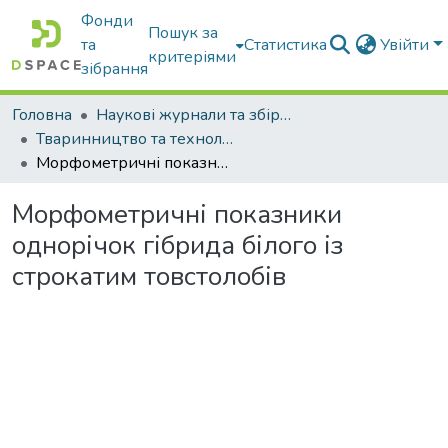
Фонди
Пошук за
та
Статистика
Увійти
критеріями
зібрання
Головна
Наукові журнали та збірники видань
Тваринництво та технології харчових продуктів
Морфометричні показники однорічок гібрида білого із строкатим товстолобів
Морфометричні показники
однорічок гібрида білого із
строкатим товстолобів