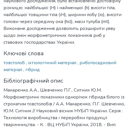
наукового дослідження, було встановлено достовірну
різницю: найбільшої (Н) і найменшої (h) висоти тіла,
найбільшої товщини тіла (іН), ширини лобу (іо), висоти
голови через середину ока (hcl), маси тулуба (mt).
Виконане дослідження дозволить розширити уяву
щодо змін морфометричних показників риб у
ставових господарствах України.
Ключові слова
товстолоб
,
іхтіологічний матеріал
,
рибопосадковий
матеріал
,
гібрид
Бібліографічний опис
Макаренко А.А., Шевченко П.Г., Ситник Ю.М.
Морфометричні показники однорічок гібрида білого із
строкатим товстолобів / А.А. Макаренко, П.Г. Шевченко,
Ю.М. Ситник // Науковий вісник НУБіП України. Серія :
Технологія виробництва і переробки продукції
тваринництва. - К. : ВЦ НУБіП України, 2018. - Вип.