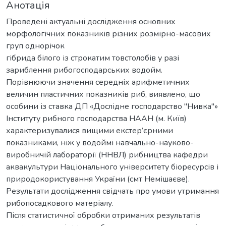
Анотація
Проведені актуальні дослідження основних
морфологічних показників різних розмірно-масових
груп однорічок
гібрида білого із строкатим товстолобів у разі
зариблення рибогосподарських водойм.
Порівнюючи значення середніх арифметичних
величин пластичних показників риб, виявлено, що
особини із ставка ДП «Дослідне господарство "Нивка"»
Інституту рибного господарства НААН (м. Київ)
характеризувалися вищими екстер’єрними
показниками, ніж у водоймі навчально-науково-
виробничій лабораторії (ННВЛ) рибництва кафедри
аквакультури Національного університету біоресурсів і
природокористування України (смт Немішаєве).
Результати дослідження свідчать про умови утримання
рибопосадкового матеріалу.
Після статистичної обробки отриманих результатів