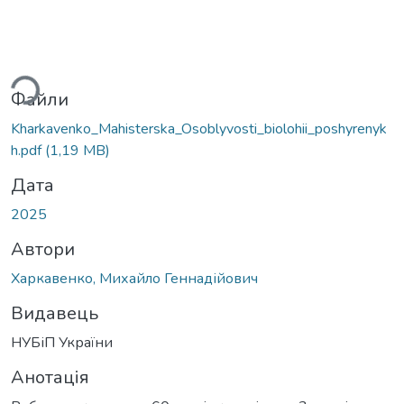
ться...
Файли
Kharkavenko_Mahisterska_Osoblyvosti_biolohii_poshyrenyk
h.pdf
(1,19 MB)
Дата
2025
Автори
Харкавенко, Михайло Геннадійович
Видавець
НУБіП України
Анотація