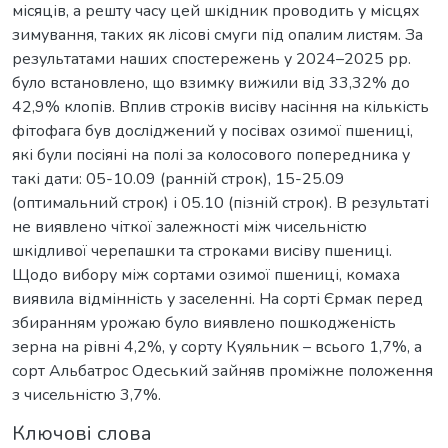
місяців, а решту часу цей шкідник проводить у місцях
зимування, таких як лісові смуги під опалим листям. За
результатами наших спостережень у 2024–2025 рр.
було встановлено, що взимку вижили від 33,32% до
42,9% клопів. Вплив строків висіву насіння на кількість
фітофага був досліджений у посівах озимої пшениці,
які були посіяні на полі за колосового попередника у
такі дати: 05-10.09 (ранній строк), 15-25.09
(оптимальний строк) і 05.10 (пізній строк). В результаті
не виявлено чіткої залежності між чисельністю
шкідливої черепашки та строками висіву пшениці.
Щодо вибору між сортами озимої пшениці, комаха
виявила відмінність у заселенні. На сорті Єрмак перед
збиранням урожаю було виявлено пошкодженість
зерна на рівні 4,2%, у сорту Куяльник – всього 1,7%, а
сорт Альбатрос Одеський зайняв проміжне положення
з чисельністю 3,7%.
Ключові слова