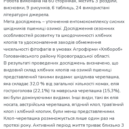
Робота виконана на 60 сторінках, містить 3 розділи,
висновки, 9 рисунків, 6 таблиць, 24 використані
літературні джерела.
Мета досліджень – уточнення ентомокомплексу сисних
шкідників пшениці озимої. Дослідження сезонних
особливостей розвитку та шкодочинності хлібних
клопів та удосконалення заходів обмеження
чисельності фітофагів в умовах Агрофірми «Хлібороб»
Голованівського району Кіровоградської області.
В результаті проведених досліджень визначено, що
видовий склад хлібних клопів на озимій пшениці
представлений такими видами: шкідлива черепашка,
яка складає 32,0 % від загальної кількості комах, елія
гостроголова (22,1%) та маврська черепашка (15,3%),
які були домінуючими видами. Інші види, такі як елія
носата, австрійська черепашка, ягідний клоп, трав’яний
клоп і хлібний клопик, були менш представленими.
Клоп-черепашка розмножується лише один раз на
протязі року. Активний період життя триває близько 3