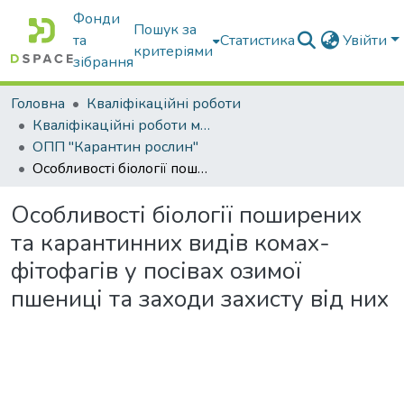
Фонди
Пошук за
та
Статистика
Увійти
критеріями
зібрання
Головна
Кваліфікаційні роботи
Кваліфікаційні роботи магістрів
ОПП "Карантин рослин"
Особливості біології поширених та карантинних видів комах-фітофагів у посівах озимої пшениці та заходи захисту від них
Особливості біології поширених
та карантинних видів комах-
фітофагів у посівах озимої
пшениці та заходи захисту від них