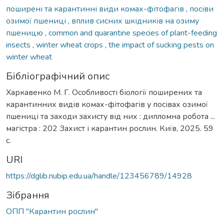
поширені та карантинні види комах-фітофагів
,
посіви
озимої пшениці
,
вплив сисних шкідників на озиму
пшеницю
,
common and quarantine species of plant-feeding
insects
,
winter wheat crops
,
the impact of sucking pests on
winter wheat
Бібліографічний опис
Харкавенко М. Г. Особливості біології поширених та
карантинних видів комах-фітофагів у посівах озимої
пшениці та заходи захисту від них : дипломна робота ...
магістра : 202 Захист і карантин рослин. Київ, 2025. 59
с.
URI
https://dglib.nubip.edu.ua/handle/123456789/14928
Зібрання
ОПП "Карантин рослин"