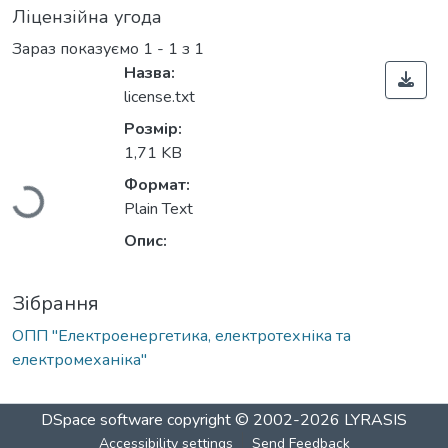
Ліцензійна угода
Зараз показуємо
1 - 1 з 1
Назва:
license.txt
Вантажиться...
Розмір:
1,71 KB
Формат:
Plain Text
Опис:
Зібрання
ОПП "Електроенергетика, електротехніка та
електромеханіка"
DSpace software
copyright © 2002-2026
LYRASIS
Accessibility settings
Send Feedback