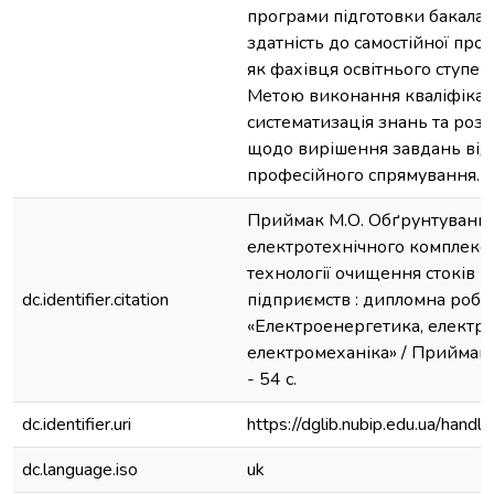
програми підготовки бакалав
здатність до самостійної проф
як фахівця освітнього ступен
Метою виконання кваліфікац
систематизація знань та ро
щодо вирішення завдань від
професійного спрямування.
Приймак М.О. Обґрунтуванн
електротехнічного комплекс
технології очищення стоків 
dc.identifier.citation
підприємств : дипломна робота 
«Електроенергетика, електро
електромеханіка» / Приймак М
- 54 с.
dc.identifier.uri
https://dglib.nubip.edu.ua/ha
dc.language.iso
uk