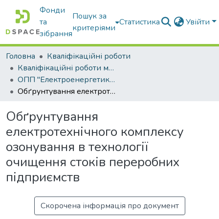
Фонди
Пошук за
та
Статистика
Увійти
критеріями
зібрання
Головна
Кваліфікаційні роботи
Кваліфікаційні роботи магістрів
ОПП "Електроенергетика, електротехніка та електромеханіка"
Обґрунтування електротехнічного комплексу озонування в технології очищення стоків переробних підприємств
Обґрунтування
електротехнічного комплексу
озонування в технології
очищення стоків переробних
підприємств
Скорочена інформація про документ