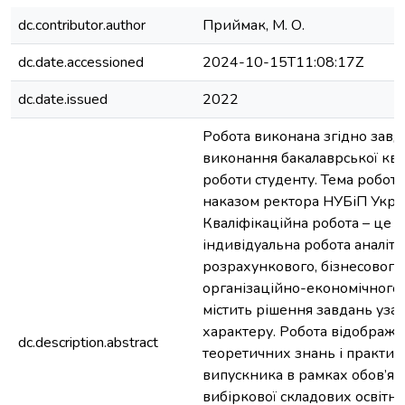
dc.contributor.author
Приймак, М. О.
dc.date.accessioned
2024-10-15T11:08:17Z
dc.date.issued
2022
Робота виконана згідно завд
виконання бакалаврської ква
роботи студенту. Тема робот
наказом ректора НУБіП Укра
Кваліфікаційна робота – це с
індивідуальна робота аналіти
розрахункового, бізнесового
організаційно-економічного 
містить рішення завдань уза
характеру. Робота відобража
dc.description.abstract
теоретичних знань і практи
випускника в рамках обов’язк
вибіркової складових освітн