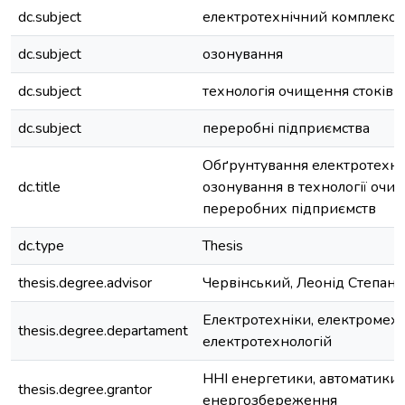
dc.subject
електротехнічний комплекс
dc.subject
озонування
dc.subject
технологія очищення стоків
dc.subject
переробні підприємства
Обґрунтування електротехні
dc.title
озонування в технології очи
переробних підприємств
dc.type
Thesis
thesis.degree.advisor
Червінський, Леонід Степан
Електротехніки, електромеха
thesis.degree.departament
електротехнологій
ННІ енергетики, автоматики 
thesis.degree.grantor
енергозбереження