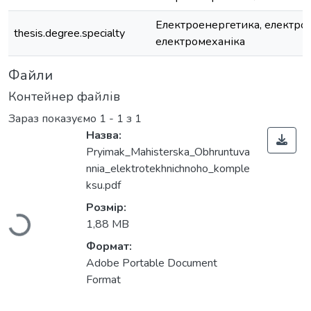
Електроенергетика, електрот
thesis.degree.specialty
електромеханіка
Файли
Контейнер файлів
Зараз показуємо
1 - 1 з 1
Назва:
Pryimak_Мahisterska_Obhruntuva
nnia_elektrotekhnichnoho_komple
Вантажиться...
ksu.pdf
Розмір:
1,88 MB
Формат:
Adobe Portable Document
Format