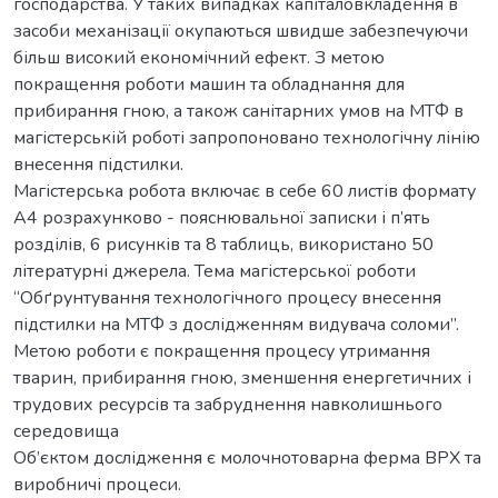
господарства. У таких випадках капіталовкладення в
засоби механізації окупаються швидше забезпечуючи
більш високий економічний ефект. З метою
покращення роботи машин та обладнання для
прибирання гною, а також санітарних умов на МТФ в
магістерській роботі запропоновано технологічну лінію
внесення підстилки.
Магістерська робота включає в себе 60 листів формату
А4 розрахунково - пояснювальної записки і п’ять
розділів, 6 рисунків та 8 таблиць, використано 50
літературні джерела. Тема магістерської роботи
“Обґрунтування технологічного процесу внесення
підстилки на МТФ з дослідженням видувача соломи”.
Метою роботи є покращення процесу утримання
тварин, прибирання гною, зменшення енергетичних і
трудових ресурсів та забруднення навколишнього
середовища
Об’єктом дослідження є молочнотоварна ферма ВРХ та
виробничі процеси.