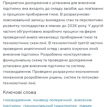
Предметом дослідження є установка для внесення
підстилки, яка входить до складу засобів, що пов’язанні
із процесом прибирання гною. В розрахунково-
пояснювальній записці викладено стан та перспективи
розвитку господарства в планах до 2026 року. У другій
частині обґрунтовано виробничі процеси на фермі
проведений аналіз механізації прибирання гною та
технологічних схем лінії. В технологічній третій частині
проведено аналітичний огляд і аналіз існуючих ліній
внесення підстилки. Розроблено конструктивно-
функціональну схему та проведено дослідження
установки для внесення підстилки та систему
гноєвидалення. Проведені розрахунки економічних
показників розроблених рішень, систем та потоково-
технологічної лінії.
Ключові слова
гноєвидалення
,
конвеєр поперечний
,
внесення
підстилки
,
горизонтальний транспортер
,
manure