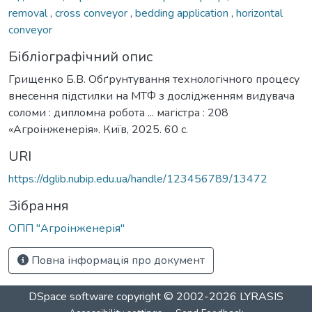
removal
,
cross conveyor
,
bedding application
,
horizontal
conveyor
Бібліографічний опис
Грищенко Б.В. Обґрунтування технологічного процесу
внесення підстилки на МТФ з дослідженням видувача
соломи : дипломна робота ... магістра : 208
«Агроінженерія». Київ, 2025. 60 с.
URI
https://dglib.nubip.edu.ua/handle/123456789/13472
Зібрання
ОПП "Агроінженерія"
Повна інформація про документ
DSpace software
copyright © 2002-2026
LYRASIS