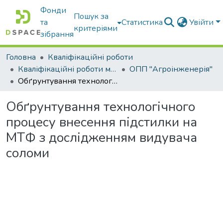
Фонди
Пошук за
та
Статистика
Увійти
критеріями
зібрання
Головна
Кваліфікаційні роботи
Кваліфікаційні роботи магістрів
ОПП "Агроінженерія"
Обґрунтування технологічного процесу внесення підстилки на МТФ з дослідженням видувача соломи
Обґрунтування технологічного
процесу внесення підстилки на
МТФ з дослідженням видувача
соломи