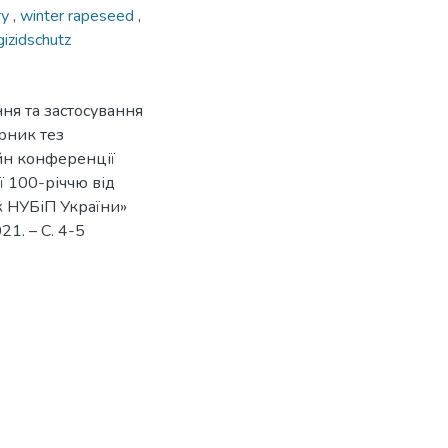
ту
,
winter rapeseed
,
izidschutz
ня та застосування
ірник тез
йн конференції
ої 100-річчю від
 НУБіП України»
21. – С. 4-5