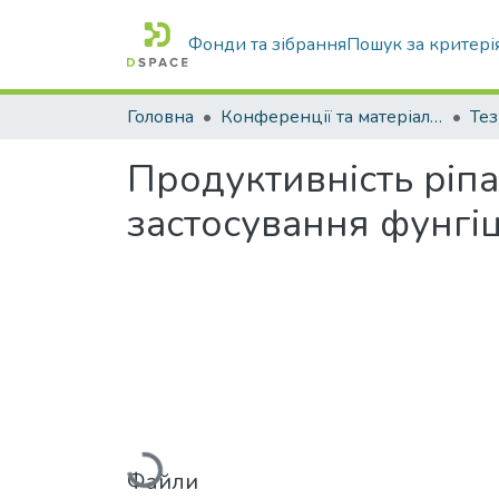
Фонди та зібрання
Пошук за критері
Головна
Конференції та матеріали конференцій
Тез
Продуктивність ріп
застосування фунгіц
Вантажиться...
Файли