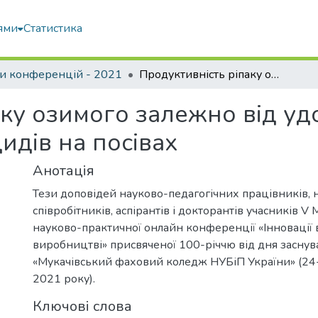
ями
Статистика
и конференцій - 2021
Продуктивність ріпаку озимого залежно від удобрення та застосування фунгіцидів на посівах
аку озимого залежно від уд
идів на посівах
Анотація
Тези доповідей науково-педагогічних працівників, 
співробітників, аспірантів і докторантів учасників V
науково-практичної онлайн конференції «Інновації в 
виробництві» присвяченої 100-річчю від дня засну
«Мукачівський фаховий коледж НУБіП України» (24
2021 року).
Ключові слова