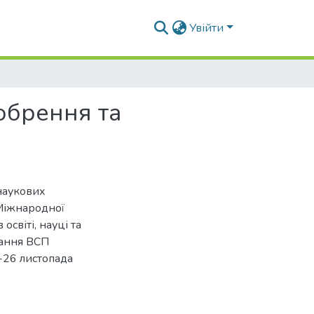
Увійти
обрення та
наукових
 Міжнародної
освіті, науці та
вання ВСП
-26 листопада