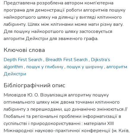
Представлена розроблена автором комп’ютерна
програма для демонстрації роботи алгоритмів пошуку
найкоротшого шляху на ділянці у вигляді клітинного
лабіринту. Шлях між клітинами може мати різну вагу.
Для пошуку найкоротшого шляху застосовується
алгоритм Дейкстри для зваженого графа.
Ключові слова
Depth First Search
,
Breadth First Search
,
Dijkstra’s
algorithm
,
пошук у глибину
,
пошук у ширину
,
алгоритм
Дейкстри
Бібліографічний опис
Міловідов Ю. О. Візуалізація алгоритму пошуку
оптимального шляху між двома точками клітинного
лабіринту з перешкодами, що динамічно змінюються //
Глобальні та регіональні проблеми інформатизації в
суспільстві і природокористуванні : матеріали XIІІ
Міжнародної науково-практичної конференції (м. Київ,