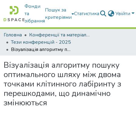
Фонди
Пошук за
та
Статистика
Увійти
критеріями
зібрання
Головна
Конференції та матеріали конференцій
Тези конференцій - 2025
Візуалізація алгоритму пошуку оптимального шляху між двома точками клітинного лабіринту з перешкодами, що динамічно змінюються
Візуалізація алгоритму пошуку
оптимального шляху між двома
точками клітинного лабіринту з
перешкодами, що динамічно
змінюються