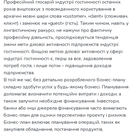
Професійний глосарій індустрії гостинності останніх
років виштовхує з повсякденного користування в
архаїчні мовні шари слова «customer», «client» (споживач,
клієнт) і замінює на «guest» (гість). Таким чином, навіть у
лінгвістичному ракурсі, не кажучи про фактичну
професійну діяльність, прослідковується тенденція
зміни мети ділової активності підприємств індустрії
гостинності. Вищою метою ділової активності у сфері
індустрії гостинності є, перш за все, задоволення
потреб гостя, і лише потім – підвищення доходів
підприємства.
В той же час, без детально розробленого бізнес-плану
складно здобути успіх у будь-якому бізнесі. Планування
допомагає визначити потенційні витрати і доходи, а
також залучити необхідне фінансування. Інвестори,
банки або інші джерела фінансування часто вимагають
бізнес-план для оцінки перспективи проекту і ризиків.
Бізнес-план включає планування операцій, таких як
закупівля обладнання, постачання продуктів,