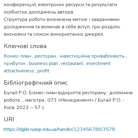
конференцій, електронні ресурси та результати
особистих досліджень автора.
Структура роботи визначена метою і завданнями
дослідження та включає в себе вступ, три розділи,
висновки та список використаних джерел.
Ключові слова
бізнес-план
,
ресторан
,
інвестиційна привабливість
,
прибуток
,
business plan
,
restaurant
,
investment
attractiveness
,
profit
Бібліографічний опис
Бугай Р.О. Бізнес-план відкриття ресторану : дипломна
робота ... магістра : 073 «Менеджмент» / Бугай Р.О. -
Київ, 2023. – 57 с.
URI
https://dglib.nubip.edu.ua/handle/123456789/3578