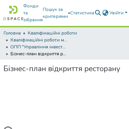
Фонди
Пошук за
та
Статистика
Увійти
критеріями
зібрання
Головна
Кваліфікаційні роботи
Кваліфікаційні роботи магістрів
ОПП "Управління інвестиційною діяльністю та міжнародними проектами"
Бізнес-план відкриття ресторану
Бізнес-план відкриття ресторану