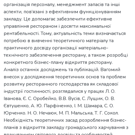
організація персоналу, менеджмент запасів та інші
аспекти, пов’язані з ефективним функціонуванням
закладу. Це допомагає забезпечити ефективне
управління рестораном і досягти максимальної
рентабельності. Тому, актуальність теми визначається
потребою в вивченні теоретичного матеріалу та
практичного досвіду організації матеріально-
технічного забезпечення ресторану, а також розробці
конкретного бізнес-плану відкриття ресторану.
Аналіз останніх досліджень та публікацій. Вагомий
внесок у дослідження теоретичних основ та проблем
розвитку ресторанного господарства як складової
індустрії гостинності, розглядалися у працях Л. О.
Іванова, Є. С. Оробейко, В.В. Вусів, С. Лущик, О. В.
Євтушенко, А. Ю. Парфіненко, І. М. Шамара, С. О.
Юрченко. Н. О. Нечаюк, М. П. Мальська, Т. Г. Сокол.
Необхідність теоретичних засад розроблення бізнес-
планів з відкриття закладу громадського харчування з
врахуванням світового досвіду та особливостей