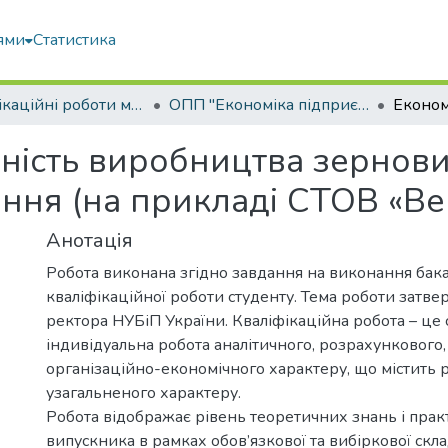
ями
Статистика
Кваліфікаційні роботи магістрів
ОПП "Економіка підприємства"
ність виробництва зернових
ння (на прикладі СТОВ «Ве
Анотація
Робота виконана згідно завдання на виконання бак
кваліфікаційної роботи студенту. Тема роботи затв
ректора НУБіП України. Кваліфікаційна робота – це 
індивідуальна робота аналітичного, розрахункового,
організаційно-економічного характеру, що містить 
узагальненого характеру.
Робота відображає рівень теоретичних знань і пра
випускника в рамках обов’язкової та вибіркової скл