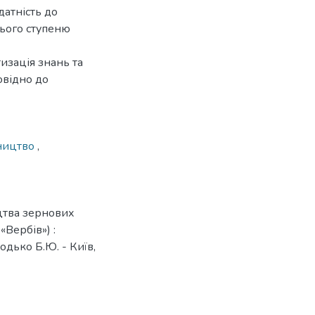
датність до
нього ступеню
изація знань та
овідно до
ництво
,
цтва зернових
«Вербів») :
одько Б.Ю. - Київ,