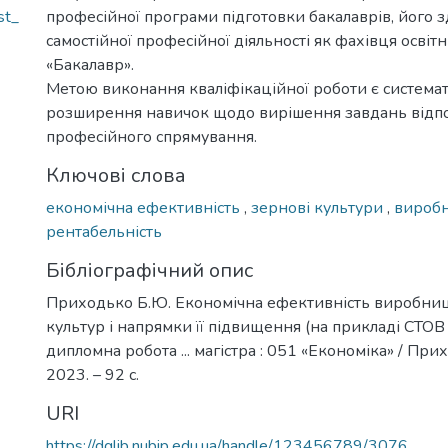
st_
професійної програми підготовки бакалаврів, його з
самостійної професійної діяльності як фахівця освіт
«Бакалавр».
Метою виконання кваліфікаційної роботи є системат
розширення навичок щодо вирішення завдань відп
професійного спрямування.
Ключові слова
економічна ефективність
,
зернові культури
,
вироб
рентабельність
Бібліографічний опис
Приходько Б.Ю. Економічна ефективність виробни
культур і напрямки її підвищення (на прикладі СТОВ 
дипломна робота ... магістра : 051 «Економіка» / Прих
2023. – 92 с.
URI
https://dglib.nubip.edu.ua/handle/123456789/3076