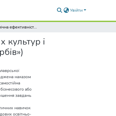
Увійти
Економічна ефективність виробництва зернових культур і напрямки її підвищення (на прикладі СТОВ «Вербів»)
 культур і
рбів»)
алаврської
ерджена наказом
самостійна
 бізнесового або
рішення завдань
ктичних навичок
адових освітньо-