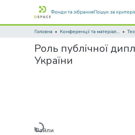
Фонди та зібрання
Пошук за критері
Головна
Конференції та матеріали конференцій
Тез
Роль публічної дипл
України
Вантажиться...
Файли