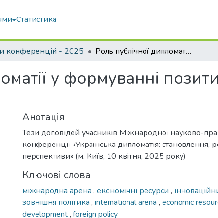
ями
Статистика
и конференцій - 2025
Роль публічної дипломатії у формуванні позитивного іміджу України
оматії у формуванні позит
Анотація
Тези доповідей учасників Міжнародної науково-пра
конференції «Українська дипломатія: становлення, р
перспективи» (м. Київ, 10 квітня, 2025 року)
Ключові слова
міжнародна арена
,
економічні ресурси
,
інноваційн
зовнішня політика
,
international arena
,
economic resou
development
,
foreign policy