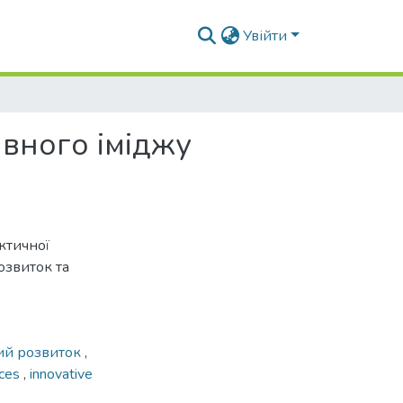
Увійти
ивного іміджу
ктичної
озвиток та
ий розвиток
,
rces
,
innovative