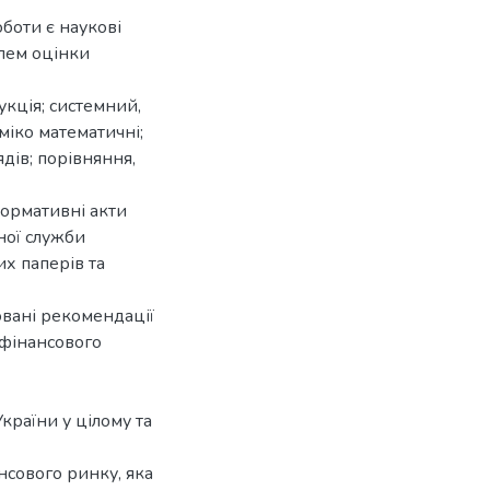
боти є наукові
лем оцінки
укція; системний,
міко математичні;
дів; порівняння,
ормативні акти
ної служби
их паперів та
вані рекомендації
фінансового
раїни у цілому та
сового ринку, яка