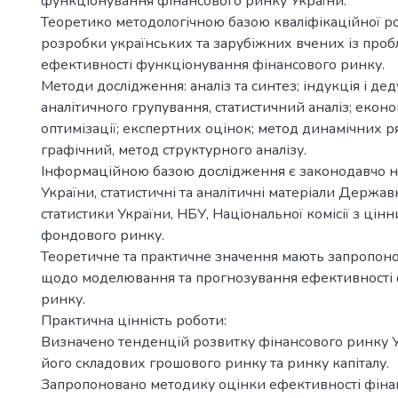
функціонування фінансового ринку України.
Теоретико методологічною базою кваліфікаційної ро
розробки українських та зарубіжних вчених із проб
ефективності функціонування фінансового ринку.
Методи дослідження: аналіз та синтез; індукція і дед
аналітичного групування, статистичний аналіз; еконо
оптимізації; експертних оцінок; метод динамічних ря
графічний, метод структурного аналізу.
Інформаційною базою дослідження є законодавчо н
України, статистичні та аналітичні матеріали Держав
статистики України, НБУ, Національної комісії з цінн
фондового ринку.
Теоретичне та практичне значення мають запропоно
щодо моделювання та прогнозування ефективності 
ринку.
Практична цінність роботи:
Визначено тенденцій розвитку фінансового ринку Ук
його складових грошового ринку та ринку капіталу.
Запропоновано методику оцінки ефективності фінан