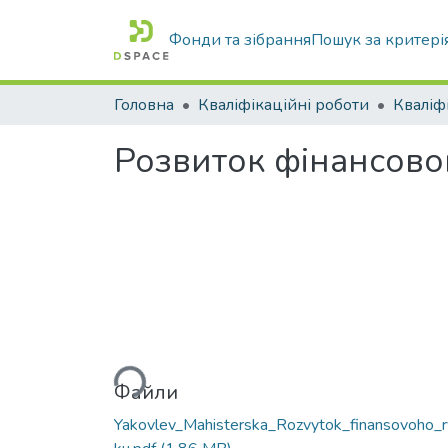
Фонди та зібрання
Пошук за критері
Головна
Кваліфікаційні роботи
Розвиток фінансово
Вантажиться...
Файли
Yakovlev_Mahisterska_Rozvytok_finansovoho_r