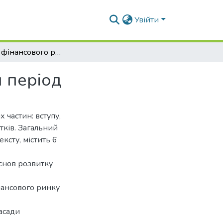
Увійти
Розвиток фінансового ринку України у воєнний період
 період
 частин: вступу,
тків. Загальний
ксту, містить 6
снов розвитку
нансового ринку
асади