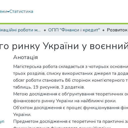
ями
Статистика
Кваліфікаційні роботи магістрів
ОПП "Фінанси і кредит"
го ринку України у воєнний
Анотація
Магістерська робота складається з чотирьох основних
трьох розділів, списку використаних джерел та дода
обсяг роботи становить 86 сторінок комп’ютерного те
таблиць, 19 рисунків, 3 додатків.
Метою дослідження є обґрунтування теоретичних о
фінансового ринку України на найближчі роки.
Об’єктом дослідження є процес функціонування фі
України.
yn
Предметом дослідження є теоретичні та практичні з