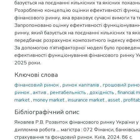
базується на поєднанні кількісних та якісних показни
Розроблено концепцію оцінки ефективності функц
фінансового ринку, яка враховує сучасні вимоги та т
Запропоновано оцінку ефективності функціонуванн
ринку, який базується на поєднанні кількісних та які
передбачає розрахунок композитного індексу ефект
За допомогою п’ятифакторної моделі було проведе
ефективності функціонування фінансового ринку У
2025 роки.
Ключові слова
фінансовий ринок
,
ринок капіталів
,
грошовий рин
ринок
,
актив
,
рентабельність
,
дохідність
,
financial 
market
,
money market
,
insurance market
,
asset
,
profitab
Бібліографічний опис
Яковлев Р.В. Розвиток фінансового ринку України у 
дипломна робота ... магістра : 072 Фінанси, банківськ
страхування та фондовий ринок. Київ, 2024. 86 с.