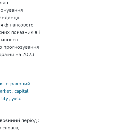
ків.
іонування
енденції.
я фінансового
сних показників і
ивності.
но прогнозування
країни на 2023
ок
,
страховий
market
,
capital
ility
,
yield
воєнний період :
а справа,