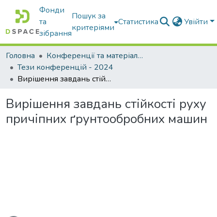
Фонди
Пошук за
та
Статистика
Увійти
критеріями
зібрання
Головна
Конференції та матеріали конференцій
Тези конференцій - 2024
Вирішення завдань стійкості руху причіпних ґрунтообробних машин
Вирішення завдань стійкості руху
причіпних ґрунтообробних машин
ться...