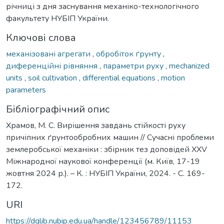
річниці з дня заснування механіко-технологічного
факультету НУБІП України.
Ключові слова
механізовані агрегати
,
обробіток ґрунту
,
диференційні рівняння
,
параметри руху
,
mechanized
units
,
soil cultivation
,
differential equations
,
motion
parameters
Бібліографічний опис
Храмов, М. С. Вирішення завдань стійкості руху
причіпних ґрунтообробних машин // Сучасні проблеми
землеробської механіки : збірник тез доповідей XXV
Міжнародної наукової конференції (м. Київ, 17-19
жовтня 2024 р.). – К. : НУБІП України, 2024. - С. 169-
172.
URI
https://dglib.nubip.edu.ua/handle/123456789/11153