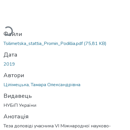
житься...
Файли
Tsilimetska_stattia_Promin_Podillia.pdf
(75,81 KB)
Дата
2019
Автори
Цілімецька, Тамара Олександрівна
Видавець
НУБіП України
Анотація
Теза доповіді учасника VI Міжнародної науково-