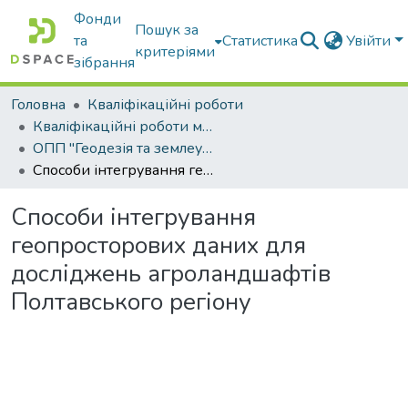
Фонди
Пошук за
та
Статистика
Увійти
критеріями
зібрання
Головна
Кваліфікаційні роботи
Кваліфікаційні роботи магістрів
ОПП "Геодезія та землеустрій"
Способи інтегрування геопросторових даних для досліджень агроландшафтів Полтавського регіону
Способи інтегрування
геопросторових даних для
досліджень агроландшафтів
Полтавського регіону