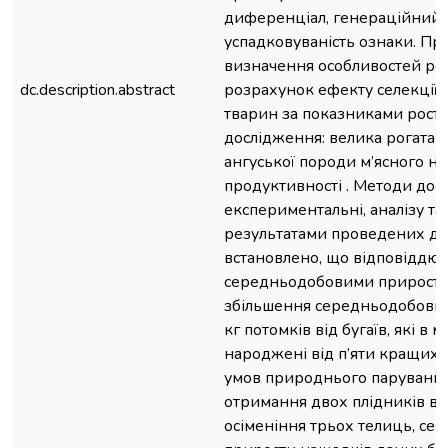
диференціал, генераційний і
успадковуваність ознаки. Пр
визначення особливостей рос
dc.description.abstract
розрахунок ефекту селекції 
тварин за показниками росту
дослідження: велика рогата 
ангуської породи м’ясного н
продуктивності . Методи дос
експериментальні, аналізу та 
результатами проведених д
встановлено, що відповіддю н
середньодобовими прироста
збільшення середньодобових
кг потомків від бугаїв, які в
народжені від п’яти кращих 
умов природнього парування
отримання двох плідників ві
осіменіння трьох телиць, се