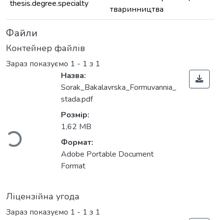
thesis.degree.specialty
тваринництва
Файли
Контейнер файлів
Зараз показуємо
1 - 1 з 1
Назва:
Sorak_Bakalavrska_Formuvannia_
Вантажиться...
stada.pdf
Розмір:
1,62 MB
Формат:
Adobe Portable Document
Format
Ліцензійна угода
Зараз показуємо
1 - 1 з 1