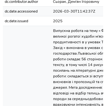
dc.contributor.author
Сьорак, Дем’ян Ігоровичу
dc.date.accessioned
2026-03-30T11:42:37Z
dc.date.issued
2025
Випускна робота на тему « Ф
великої рогатої худоби м’ясн
продуктивності в у умовах Т
Захід » виконана в умовах сп
господарства Львівської обла
роботи складає 56 сторінок 
тексту, в тому числі 14 рисунк
посилань на літературні джер
роботи: складається зі вступу,
висновків і пропозицій та с
джерел. Мета дослідження: р
відповіді на відбір телиць аб
породи за середньодобовим
враховуючи інтенсивність ві