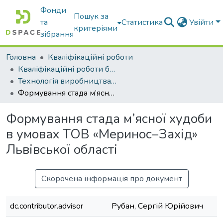
Фонди
Пошук за
та
Статистика
Увійти
критеріями
зібрання
Головна
Кваліфікаційні роботи
Кваліфікаційні роботи бакалаврів
Технологія виробництва і переробки продукції тваринництва
Формування стада м’ясної худоби в умовах ТОВ «Меринос–Захід» Львівської області
Формування стада м’ясної худоби
в умовах ТОВ «Меринос–Захід»
Львівської області
Скорочена інформація про документ
dc.contributor.advisor
Рубан, Сергій Юрійович