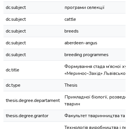
dc.subject
програми селекції
dc.subject
cattle
dc.subject
breeds
dc.subject
aberdeen-angus
dc.subject
breeding programmes
Формування стада м’ясної ху
dc.title
«Меринос–Захід» Львівської о
dc.type
Thesis
Прикладної біології, розведе
thesis.degree.departament
тварин
thesis.degree.grantor
Факультет тваринництва та в
Технологія виробництва і пе