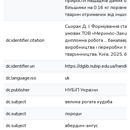
прирости нащадків даних буг
більшими на 0.16 кг порівня
тварин отриманих від інших б
Сьорак Д. І. Формування стад
умовах ТОВ «Меринос–Захід» Л
dc.identifier.citation
дипломна робота ... бакалавра
виробництва і переробки пр
тваринництва. Київ, 2025. 61 
dc.identifier.uri
https://dglib.nubip.edu.ua/ha
dc.language.iso
uk
dc.publisher
НУБіП України
dc.subject
велика рогата худоба
dc.subject
породи
dc.subject
абердин-ангус