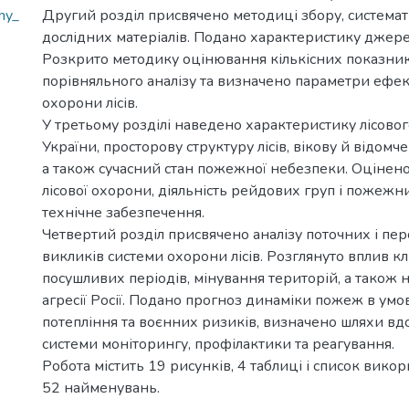
ny_
Другий розділ присвячено методиці збору, системати
дослідних матеріалів. Подано характеристику джере
Розкрито методику оцінювання кількісних показник
порівняльного аналізу та визначено параметри ефек
охорони лісів.
У третьому розділі наведено характеристику лісовог
України, просторову структуру лісів, вікову й відомч
а також сучасний стан пожежної небезпеки. Оцінен
лісової охорони, діяльність рейдових груп і пожежни
технічне забезпечення.
Четвертий розділ присвячено аналізу поточних і пе
викликів системи охорони лісів. Розглянуто вплив кл
посушливих періодів, мінування територій, а також 
агресії Росії. Подано прогноз динаміки пожеж в умо
потепління та воєнних ризиків, визначено шляхи в
системи моніторингу, профілактики та реагування.
Робота містить 19 рисунків, 4 таблиці і список вико
52 найменувань.