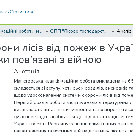
ями
Статистика
Кваліфікаційні роботи магістрів
ОПП "Лісове господарство"
ни лісів від пожеж в Україн
и пов’язані з війною
Анотація
Магістерська кваліфікаційна робота викладена на 65 
складається зі вступу, чотирьох розділів, висновків 
щодо удосконалення системи охорони лісів від пож
Перший розділ роботи містить аналіз літературних 
висвітлюють питання виникнення та поширення ліс
сучасні методи запобігання, досвід організації систем
Україні та світі. Розглянуто вплив кліматичних змін,
навантаження та воєнних дій на динаміку лісових п