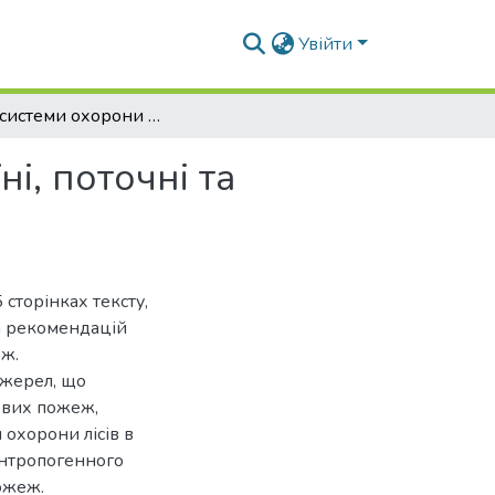
Увійти
Аналіз системи охорони лісів від пожеж в Україні, поточні та перспективні виклики пов’язані з війною
і, поточні та
сторінках тексту,
та рекомендацій
еж.
джерел, що
ових пожеж,
 охорони лісів в
 антропогенного
ожеж.