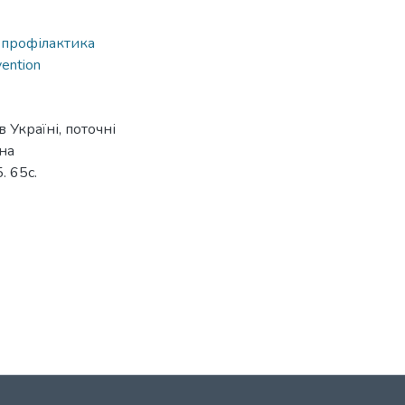
,
профілактика
vention
 Україні, поточні
мна
. 65с.