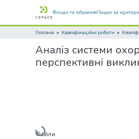
Фонди та зібрання
Пошук за критері
Головна
Кваліфікаційні роботи
Аналіз системи охоро
перспективні виклик
Вантажиться...
Файли