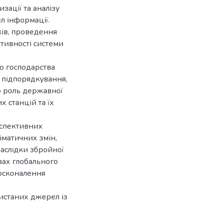
зації та аналізу
л інформації.
ів, проведення
тивності системи
о господарства
е підпорядкування,
о роль державної
х станцій та їх
рспективних
іматичних змін,
наслідки збройної
вах глобального
досконалення
ристаних джерел із