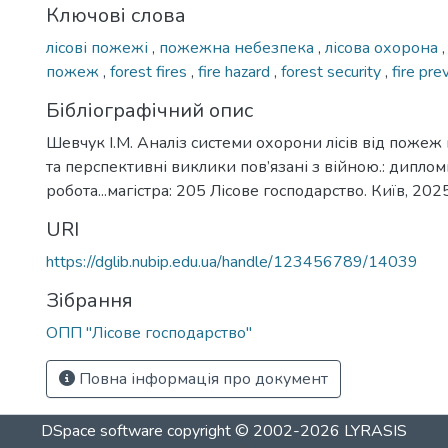
Ключові слова
лісові пожежі
,
пожежна небезпека
,
лісова охорона
пожеж
,
forest fires
,
fire hazard
,
forest security
,
fire pre
Бібліографічний опис
Шевчук І.М. Аналіз системи охорони лісів від пожеж в
та перспективні виклики пов’язані з війною.: дипло
робота...магістра: 205 Лісове господарство. Київ, 2025
URI
https://dglib.nubip.edu.ua/handle/123456789/14039
Зібрання
ОПП "Лісове господарство"
Повна інформація про документ
DSpace software
copyright © 2002-2026
LYRASIS