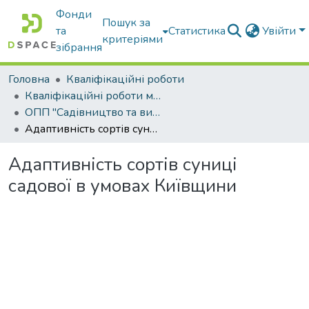
Фонди
Пошук за
та
Статистика
Увійти
критеріями
зібрання
Головна
Кваліфікаційні роботи
Кваліфікаційні роботи магістрів
ОПП "Садівництво та виноградарство"
Адаптивність сортів суниці садової в умовах Київщини
Адаптивність сортів суниці
садової в умовах Київщини