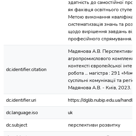
здатність до самостійної проф
як фахівця освітнього ступен
Метою виконання кваліфікац
систематизація знань та ро
щодо вирішення завдань від
професійного спрямування.
Мадянова А.В. Перспективи 
агропромислового комплексу
контексті європейської інтег
dc.identifier.citation
робота ... магістра : 291 «Мі
суспільні комунікації та регіон
Мадянова А.В. - Київ, 2023. – 
dc.identifier.uri
https://dglib.nubip.edu.ua/ha
dc.language.iso
uk
dc.subject
перспективи розвитку