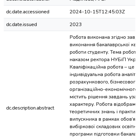
dc.date.accessioned
2024-10-15T12:45:03Z
dc.date.issued
2023
Робота виконана згідно завд
виконання бакалаврської ква
роботи студенту. Тема робот
наказом ректора НУБіП Укра
Кваліфікаційна робота – це с
індивідуальна робота аналіти
розрахункового, бізнесового
організаційно-економічного 
містить рішення завдань уза
характеру. Робота відобража
dc.description.abstract
теоретичних знань і практи
випускника в рамках обов’язк
вибіркової складових освітн
програми підготовки бакалав