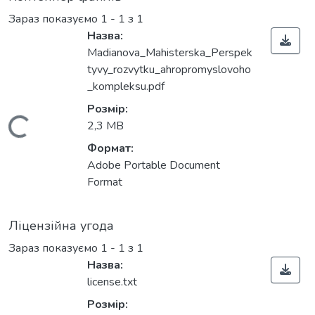
Зараз показуємо
1 - 1 з 1
Назва:
Madianova_Mahisterska_Perspek
tyvy_rozvytku_ahropromyslovoho
_kompleksu.pdf
Розмір:
Вантажиться...
2,3 MB
Формат:
Adobe Portable Document
Format
Ліцензійна угода
Зараз показуємо
1 - 1 з 1
Назва:
license.txt
Розмір: