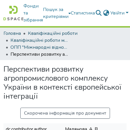
Фонди
Пошук за
та
Статистика
Увійти
критеріями
зібрання
Головна
Кваліфікаційні роботи
Кваліфікаційні роботи магістрів
ОПП "Міжнародні відносини, суспільні комунікації та регіональні студії"
Перспективи розвитку агропромислового комплексу України в контексті європейської інтеграції
Перспективи розвитку
агропромислового комплексу
України в контексті європейської
інтеграції
Скорочена інформація про документ
dc.contributor.author
Мадянова, А. В.