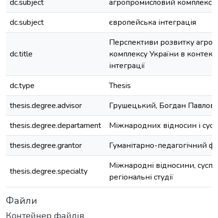
dc.subject
агропромисловий комплекс У
dc.subject
європейська інтеграція
Перспективи розвитку агро
dc.title
комплексу України в контекс
інтеграції
dc.type
Thesis
thesis.degree.advisor
Грушецький, Богдан Павлов
thesis.degree.departament
Міжнародних відносин і сусп
thesis.degree.grantor
Гуманітарно-педагогічний ф
Міжнародні відносини, суспіл
thesis.degree.specialty
регіональні студії
Файли
Контейнер файлів