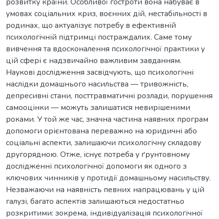
розвитку країни. Особливої гостроти вона набуває в
умовах соціальних криз, воєнних дій, нестабільності в
родинах, що актуалізує потребу в ефективній
психологічній підтримці постраждалих. Саме тому
вивчення та вдосконалення психологічної практики у
цій сфері є надзвичайно важливим завданням.
Наукові дослідження засвідчують, що психологічні
наслідки домашнього насильства — тривожність,
депресивні стани, посттравматичні розлади, порушення
самооцінки — можуть залишатися невирішеними
роками. У той же час, значна частина наявних програм
допомоги орієнтована переважно на юридичні або
соціальні аспекти, залишаючи психологічну складову
другорядною. Отже, існує потреба у ґрунтовному
дослідженні психологічної допомоги як одного з
ключових чинників у протидії домашньому насильству.
Незважаючи на наявність певних напрацювань у цій
галузі, багато аспектів залишаються недостатньо
розкритими: зокрема, індивідуалізація психологічної