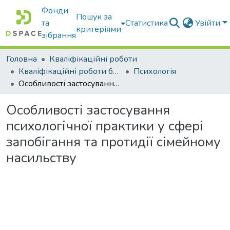
Фонди
Пошук за
та
Статистика
Увійти
критеріями
зібрання
Головна
Кваліфікаційні роботи
Кваліфікаційні роботи бакалаврів
Психологія
Особливості застосування психологічної практики у сфері запобігання та протидії сімейному насильству
Особливості застосування
психологічної практики у сфері
запобігання та протидії сімейному
насильству