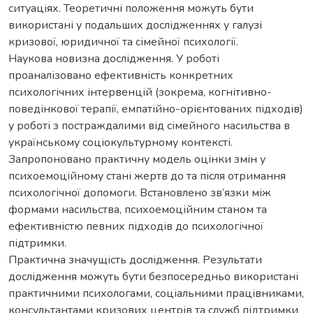
ситуаціях. Теоретичні положення можуть бути
використані у подальших дослідженнях у галузі
кризової, юридичної та сімейної психології.
Наукова новизна дослідження. У роботі
проаналізовано ефективність конкретних
психологічних інтервенцій (зокрема, когнітивно-
поведінкової терапії, емпатійно-орієнтованих підходів)
у роботі з постраждалими від сімейного насильства в
українському соціокультурному контексті.
Запропоновано практичну модель оцінки змін у
психоемоційному стані жертв до та після отримання
психологічної допомоги. Встановлено зв’язки між
формами насильства, психоемоційним станом та
ефективністю певних підходів до психологічної
підтримки.
Практична значущість дослідження. Результати
дослідження можуть бути безпосередньо використані
практичними психологами, соціальними працівниками,
консультантами кризових центрів та служб підтримки