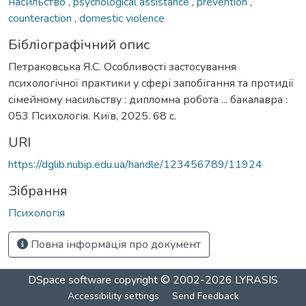
насильство
,
psychological assistance
,
prevention
,
counteraction
,
domestic violence
Бібліографічний опис
Петраковська Я.С. Особливості застосування
психологічної практики у сфері запобігання та протидії
сімейному насильству : дипломна робота ... бакалавра :
053 Психологія. Київ, 2025. 68 с.
URI
https://dglib.nubip.edu.ua/handle/123456789/11924
Зібрання
Психологія
Повна інформація про документ
DSpace software
copyright © 2002-2026
LYRASIS
Accessibility settings
Send Feedback