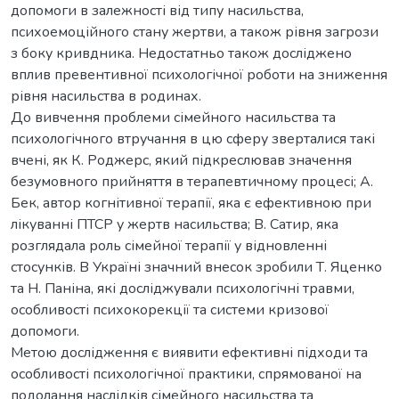
допомоги в залежності від типу насильства,
психоемоційного стану жертви, а також рівня загрози
з боку кривдника. Недостатньо також досліджено
вплив превентивної психологічної роботи на зниження
рівня насильства в родинах.
До вивчення проблеми сімейного насильства та
психологічного втручання в цю сферу зверталися такі
вчені, як К. Роджерс, який підкреслював значення
безумовного прийняття в терапевтичному процесі; А.
Бек, автор когнітивної терапії, яка є ефективною при
лікуванні ПТСР у жертв насильства; В. Сатир, яка
розглядала роль сімейної терапії у відновленні
стосунків. В Україні значний внесок зробили Т. Яценко
та Н. Паніна, які досліджували психологічні травми,
особливості психокорекції та системи кризової
допомоги.
Метою дослідження є виявити ефективні підходи та
особливості психологічної практики, спрямованої на
подолання наслідків сімейного насильства та