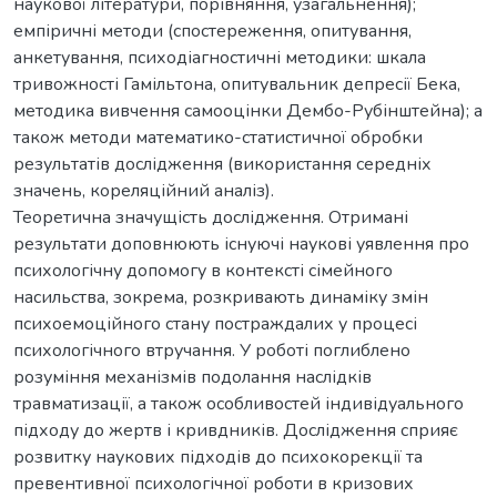
наукової літератури, порівняння, узагальнення);
емпіричні методи (спостереження, опитування,
анкетування, психодіагностичні методики: шкала
тривожності Гамільтона, опитувальник депресії Бека,
методика вивчення самооцінки Дембо-Рубінштейна); а
також методи математико-статистичної обробки
результатів дослідження (використання середніх
значень, кореляційний аналіз).
Теоретична значущість дослідження. Отримані
результати доповнюють існуючі наукові уявлення про
психологічну допомогу в контексті сімейного
насильства, зокрема, розкривають динаміку змін
психоемоційного стану постраждалих у процесі
психологічного втручання. У роботі поглиблено
розуміння механізмів подолання наслідків
травматизації, а також особливостей індивідуального
підходу до жертв і кривдників. Дослідження сприяє
розвитку наукових підходів до психокорекції та
превентивної психологічної роботи в кризових