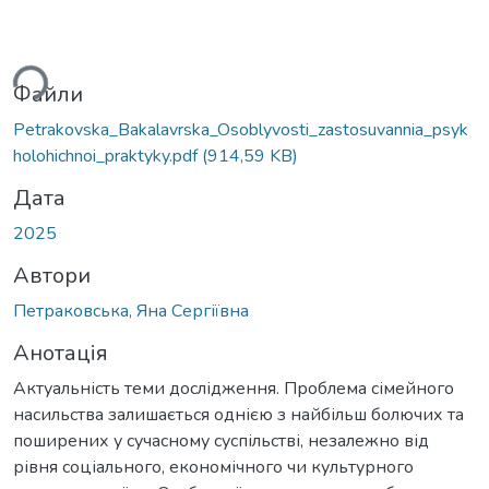
антажиться...
Файли
Petrakovska_Bakalavrska_Osoblyvosti_zastosuvannia_psyk
holohichnoi_praktyky.pdf
(914,59 KB)
Дата
2025
Автори
Петраковська, Яна Сергіївна
Анотація
Актуальність теми дослідження. Проблема сімейного
насильства залишається однією з найбільш болючих та
поширених у сучасному суспільстві, незалежно від
рівня соціального, економічного чи культурного