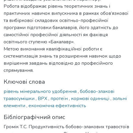
Робота відображає рівень теоретичних знань і
практичних навичок випускника в рамках обов’язкової
та вибіркової складових освітньо-професійної
програми підготовки бакалаврів, його здатність до
самостійної професійної діяльності як фахівця
освітнього ступеню «Бакалавр».
Метою виконання кваліфікаційної роботи є
систематизація знань та розширення навичок щодо
вирішення завдань відповідно до професійного
спрямування.
Ключові слова
рівень мінерального удобрення
,
бобово-злакові
травосумішки
,
ВРХ
,
протеїн
,
кормові одиниці
,
зольні
елементи
,
економічна ефективність
Бібліографічний опис
Громік Т.С. Продуктивність бобово-злакових травостоїв