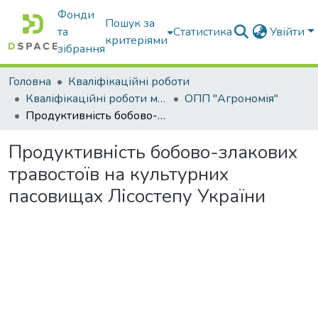
Фонди
Пошук за
та
Статистика
Увійти
критеріями
зібрання
Головна
Кваліфікаційні роботи
Кваліфікаційні роботи магістрів
ОПП "Агрономія"
Продуктивність бобово-злакових травостоїв на культурних пасовищах Лісостепу України
Продуктивність бобово-злакових
травостоїв на культурних
пасовищах Лісостепу України