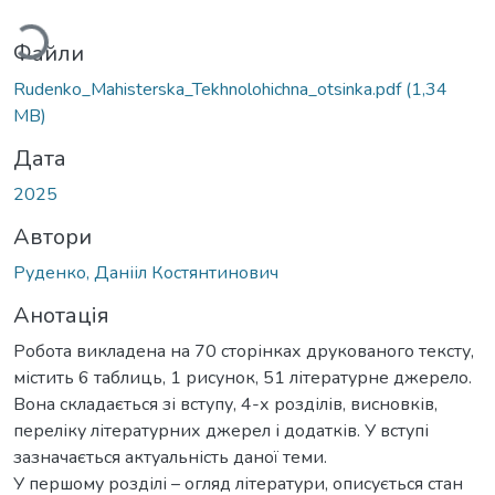
житься...
Файли
Rudenko_Mahisterska_Tekhnolohichna_otsinka.pdf
(1,34
MB)
Дата
2025
Автори
Руденко, Данііл Костянтинович
Анотація
Робота викладена на 70 сторінках друкованого тексту,
містить 6 таблиць, 1 рисунок, 51 літературне джерело.
Вона складається зі вступу, 4-х розділів, висновків,
переліку літературних джерел і додатків. У вступі
зазначається актуальність даної теми.
У першому розділі – огляд літератури, описується стан