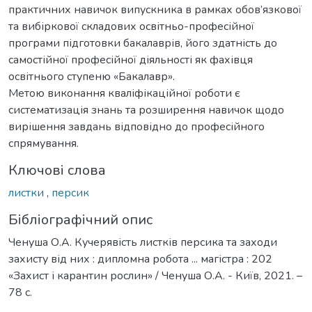
практичних навичок випускника в рамках обов’язкової
та вибіркової складових освітньо-професійної
програми підготовки бакалаврів, його здатність до
самостійної професійної діяльності як фахівця
освітнього ступеню «Бакалавр».
Метою виконання кваліфікаційної роботи є
систематизація знань та розширення навичок щодо
вирішення завдань відповідно до професійного
спрямування.
Ключові слова
листки
,
персик
Бібліографічний опис
Ченуша О.А. Кучерявість листків персика та заходи
захисту від них : дипломна робота ... магістра : 202
«Захист і карантин рослин» / Ченуша О.А. - Київ, 2021. –
78 с.