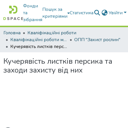
Фонди
Пошук за
та
Статистика
Увійти
критеріями
зібрання
Головна
Кваліфікаційні роботи
Кваліфікаційні роботи магістрів
ОПП "Захист рослин"
Кучерявість листків персика та заходи захисту від них
Кучерявість листків персика та
заходи захисту від них