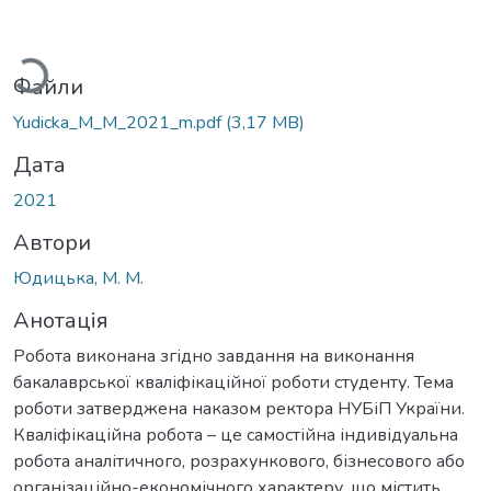
ажиться...
Файли
Yudicka_M_M_2021_m.pdf
(3,17 MB)
Дата
2021
Автори
Юдицька, М. М.
Анотація
Робота виконана згідно завдання на виконання
бакалаврської кваліфікаційної роботи студенту. Тема
роботи затверджена наказом ректора НУБіП України.
Кваліфікаційна робота – це самостійна індивідуальна
робота аналітичного, розрахункового, бізнесового або
організаційно-економічного характеру, що містить