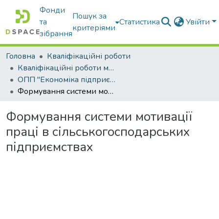
Фонди
Пошук за
та
Статистика
Увійти
критеріями
зібрання
Головна
Кваліфікаційні роботи
Кваліфікаційні роботи магістрів
ОПП "Економіка підприємства"
Формування системи мотивації праці в сільськогосподарських підприємствах
Формування системи мотивації
праці в сільськогосподарських
підприємствах