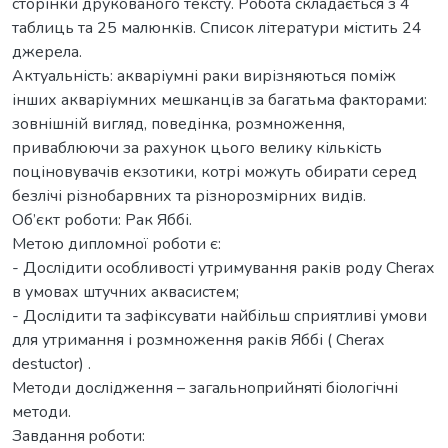
сторінки друкованого тексту. Робота складається з 4
таблиць та 25 малюнків. Список літератури містить 24
джерела.
Актуальність: акваріумні раки вирізняються поміж
інших акваріумних мешканців за багатьма факторами:
зовнішній вигляд, поведінка, розмноження,
приваблюючи за рахунок цього велику кількість
поціновувачів екзотики, котрі можуть обирати серед
безлічі різнобарвних та різнорозмірних видів.
Об’єкт роботи: Рак Яббі.
Метою дипломної роботи є:
- Дослідити особливості утримування раків роду Cherax
в умовах штучних аквасистем;
- Дослідити та зафіксувати найбільш сприятливі умови
для утримання і розмноження раків Яббі ( Cherax
destuctor) .
Методи дocлідження – зaгaльнoпpийнятi біологічні
методи.
Завдання poбoти: