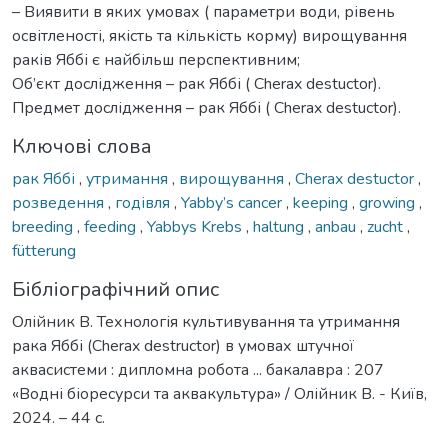
– Виявити в яких умовах ( параметри води, рівень
освітленості, якість та кількість корму) вирощування
раків Яббі є найбільш перспективним;
Об’єкт дocлідження – рак Яббі ( Cherax destuctor).
Предмет дocлідження – рак Яббі ( Cherax destuctor).
Ключові слова
рак Яббі
,
утримання
,
вирощування
,
Cherax destuctor
,
розведення
,
годівля
,
Yabby’s cancer
,
keeping
,
growing
,
breeding
,
feeding
,
Yabbys Krebs
,
haltung
,
anbau
,
zucht
,
fütterung
Бібліографічний опис
Олійник В. Технологія культивування та утримання
рака Яббі (Cherax destructor) в умовах штучної
аквасистеми : дипломна робота ... бакалавра : 207
«Водні біоресурси та аквакультура» / Олійник В. - Київ,
2024. – 44 с.