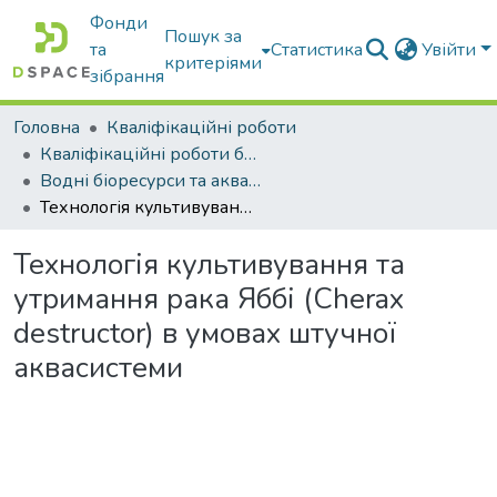
Фонди
Пошук за
та
Статистика
Увійти
критеріями
зібрання
Головна
Кваліфікаційні роботи
Кваліфікаційні роботи бакалаврів
Водні біоресурси та аквакультура
Технологія культивування та утримання рака Яббі (Cherax destructor) в умовах штучної аквасистеми
Технологія культивування та
утримання рака Яббі (Cherax
destructor) в умовах штучної
аквасистеми