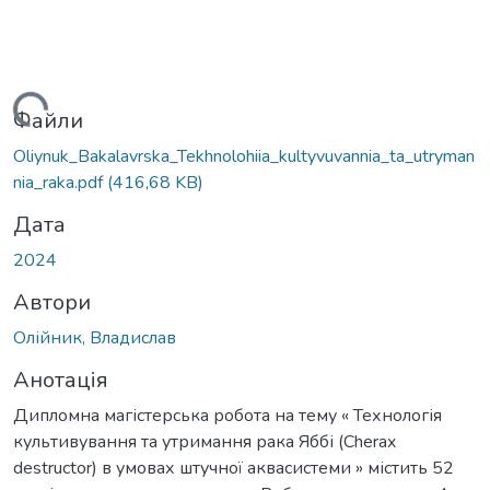
ажиться...
Файли
Oliynuk_Bakalavrska_Tekhnolohiia_kultyvuvannia_ta_utryman
nia_raka.pdf
(416,68 KB)
Дата
2024
Автори
Олійник, Владислав
Анотація
Дипломна магістерська робота на тему « Технологія
культивування та утримання рака Яббі (Cherax
destructor) в умовах штучної аквасистеми » містить 52