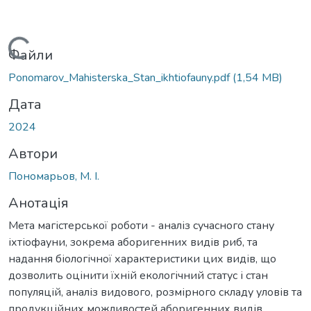
Вантажиться...
Файли
Ponomarov_Mahisterska_Stan_ikhtiofauny.pdf
(1,54 MB)
Дата
2024
Автори
Пономарьов, М. І.
Анотація
Мета магістерської роботи - аналіз сучасного стану
іхтіофауни, зокрема аборигенних видів риб, та
надання біологічної характеристики цих видів, що
дозволить оцінити їхній екологічний статус і стан
популяцій, аналіз видового, розмірного складу уловів та
продукційних можливостей аборигенних видів