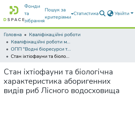
Фонди
Пошук за
та
Статистика
Увійти
критеріями
зібрання
Головна
Кваліфікаційні роботи
Кваліфікаційні роботи магістрів
ОПП "Водні біоресурси та аквакультура"
Стан іхтіофауни та біологічна характеристика аборигенних видів риб Лісного водосховища
Стан іхтіофауни та біологічна
характеристика аборигенних
видів риб Лісного водосховища