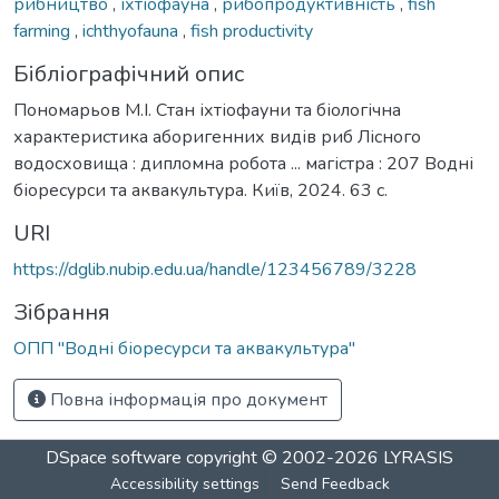
рибництво
,
іхтіофауна
,
рибопродуктивність
,
fish
farming
,
ichthyofauna
,
fish productivity
Бібліографічний опис
Пономарьов М.І. Стан іхтіофауни та біологічна
характеристика аборигенних видів риб Лісного
водосховища : дипломна робота ... магістра : 207 Водні
біоресурси та аквакультура. Київ, 2024. 63 с.
URI
https://dglib.nubip.edu.ua/handle/123456789/3228
Зібрання
ОПП "Водні біоресурси та аквакультура"
Повна інформація про документ
DSpace software
copyright © 2002-2026
LYRASIS
Accessibility settings
Send Feedback