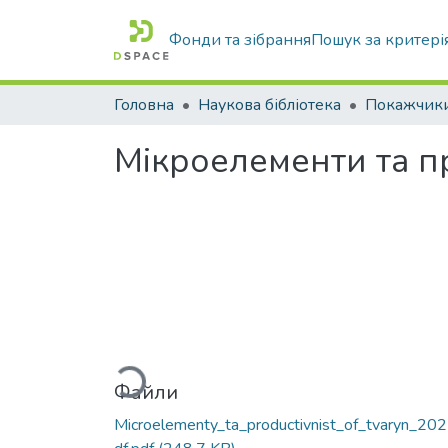
Фонди та зібрання
Пошук за критері
Головна
Наукова бібліотека
Мікроелементи та п
Вантажиться...
Файли
Microelementy_ta_productivnist_of_tvaryn_202