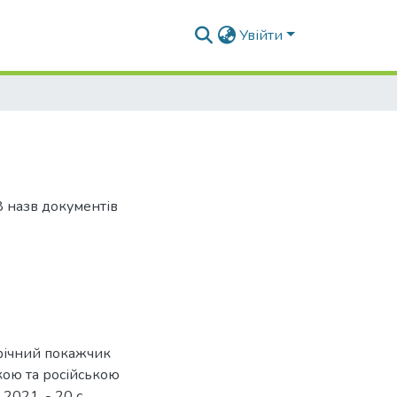
Увійти
8 назв документів
афічний покажчик
ькою та російською
 2021. - 20 с.