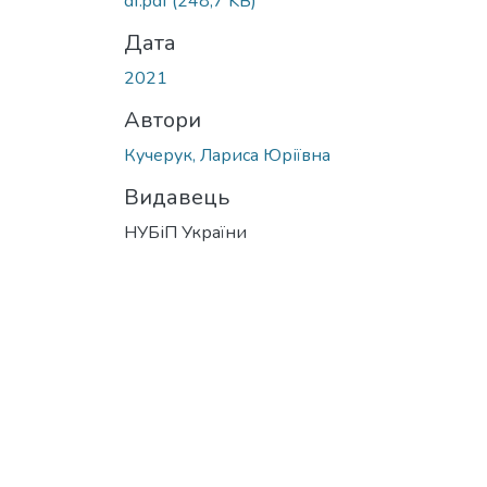
df.pdf
(248,7 KB)
Дата
2021
Автори
Кучерук, Лариса Юріївна
Видавець
НУБіП України