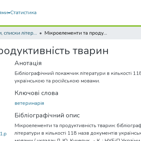
ями
Статистика
Покажчики, списки літератури, сценарії, методичні розробки
Мікроелементи та продуктивність тварин
родуктивність тварин
Анотація
Бібліографічний покажчик літератури в кількості 11
українською та російською мовами.
Ключові слова
ветеринарія
Бібліографічний опис
Мікроелементи та продуктивність тварин: бібліогр
літератури в кількості 118 назв документів українс
1.p
мовами / укладач Л. Ю. Кучерук . - К. : НУБіП України,