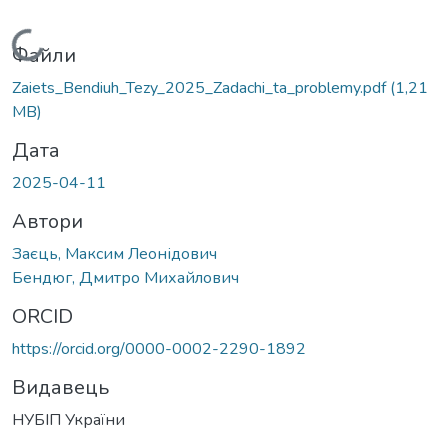
Вантажиться...
Файли
Zaiets_Bendiuh_Tezy_2025_Zadachi_ta_problemy.pdf
(1,21
MB)
Дата
2025-04-11
Автори
Заєць, Максим Леонідович
Бендюг, Дмитро Михайлович
ORCID
https://orcid.org/0000-0002-2290-1892
Видавець
НУБІП України