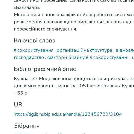
самостійної професійної діяльності як фахівця освіт
«Бакалавр».
Метою виконання кваліфікаційної роботи є системат
розширення навичок щодо вирішення завдань відп
професійного спрямування.
Ключові слова
лісокористування
,
організаційна структура
,
відновл
господарство
,
фактори ризику в лісокористуванні
,
Бібліографічний опис
Кузіна Т.О. Моделювання процесів лісокористування в
дипломна робота ... магістра : 051 «Економіка» / Кузіна
– 66 с.
URI
https://dglib.nubip.edu.ua/handle/123456789/3104
Зібрання