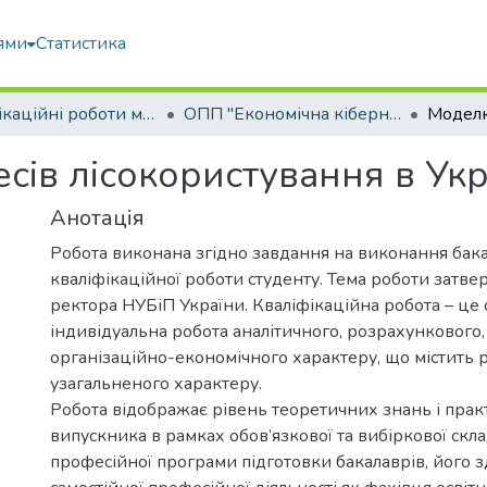
ями
Статистика
Кваліфікаційні роботи магістрів
ОПП "Економічна кібернетика"
ів лісокористування в Укр
Анотація
Робота виконана згідно завдання на виконання бак
кваліфікаційної роботи студенту. Тема роботи затв
ректора НУБіП України. Кваліфікаційна робота – це 
індивідуальна робота аналітичного, розрахункового,
організаційно-економічного характеру, що містить 
узагальненого характеру.
Робота відображає рівень теоретичних знань і пра
випускника в рамках обов’язкової та вибіркової скл
професійної програми підготовки бакалаврів, його з