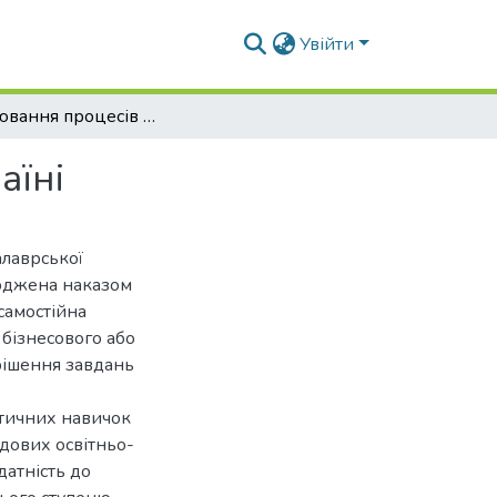
Увійти
Моделювання процесів лісокористування в Україні
аїні
алаврської
ерджена наказом
самостійна
 бізнесового або
рішення завдань
ктичних навичок
адових освітньо-
датність до