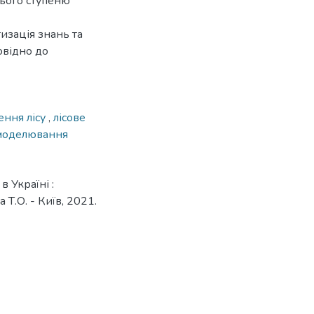
нього ступеню
изація знань та
овідно до
ення лісу
,
лісове
моделювання
 Україні :
 Т.О. - Київ, 2021.