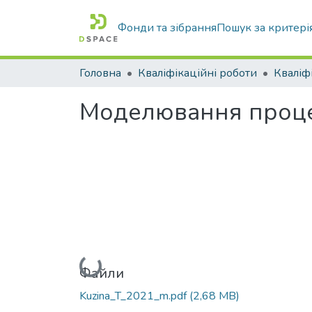
Фонди та зібрання
Пошук за критері
Головна
Кваліфікаційні роботи
Моделювання процес
Вантажиться...
Файли
Kuzina_T_2021_m.pdf
(2,68 MB)