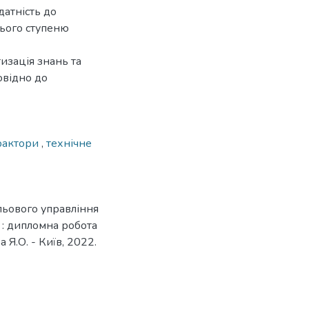
датність до
нього ступеню
изація знань та
овідно до
трактори
,
технічне
льового управління
 : дипломна робота
 Я.О. - Київ, 2022.