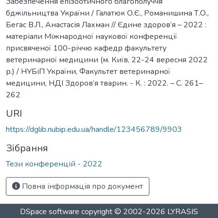
Забезпечення епізоотичного благополуччя
бджільництва України / Галатюк О.Є., Романишина Т.О.,
Бегас В.Л., Анастасія Лахман // Єдине здоров’я – 2022 :
матеріали Міжнародної наукової конференції
присвяченої 100-річчю кафедр факультету
ветеринарної медицини (м. Київ, 22-24 вересня 2022
р.) / НУБіП України, Факультет ветеринарної
медицини, НДІ Здоров’я тварин. - К. : 2022. – С. 261–
262
URI
https://dglib.nubip.edu.ua/handle/123456789/9903
Зібрання
Тези конференцій - 2022
Повна інформація про документ
DSpace software
copyright © 2002-2026
LYRASIS