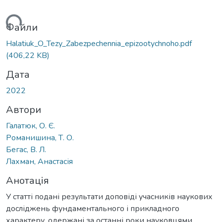
иться...
Файли
Halatiuk_O_Tezy_Zabezpechennia_epizootychnoho.pdf
(406,22 KB)
Дата
2022
Автори
Галатюк, О. Є.
Романишина, Т. О.
Бегас, В. Л.
Лахман, Анастасія
Анотація
У статті подані результати доповіді учасників наукових
досліджень фундаментального і прикладного
характеру, одержані за останні роки науковцями