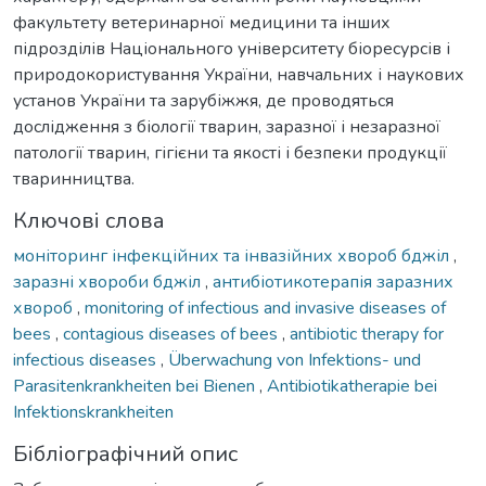
факультету ветеринарної медицини та інших
підрозділів Національного університету біоресурсів і
природокористування України, навчальних і наукових
установ України та зарубіжжя, де проводяться
дослідження з біології тварин, заразної і незаразної
патології тварин, гігієни та якості і безпеки продукції
тваринництва.
Ключові слова
моніторинг інфекційних та інвазійних хвороб бджіл
,
заразні хвороби бджіл
,
антибіотикотерапія заразних
хвороб
,
monitoring of infectious and invasive diseases of
bees
,
contagious diseases of bees
,
antibiotic therapy for
infectious diseases
,
Überwachung von Infektions- und
Parasitenkrankheiten bei Bienen
,
Antibiotikatherapie bei
Infektionskrankheiten
Бібліографічний опис