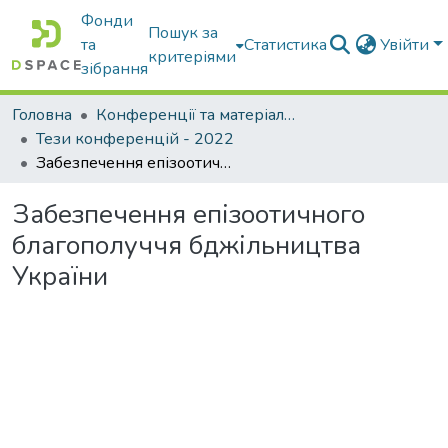
Фонди
Пошук за
та
Статистика
Увійти
критеріями
зібрання
Головна
Конференції та матеріали конференцій
Тези конференцій - 2022
Забезпечення епізоотичного благополуччя бджільництва України
Забезпечення епізоотичного
благополуччя бджільництва
України