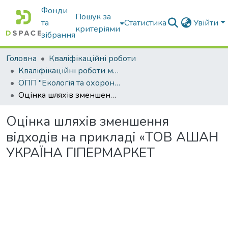
Фонди
Пошук за
та
Статистика
Увійти
критеріями
зібрання
Головна
Кваліфікаційні роботи
Кваліфікаційні роботи магістрів
ОПП "Екологія та охорона навколишнього середовища"
Оцінка шляхів зменшення відходів на прикладі «ТОВ АШАН УКРАЇНА ГІПЕРМАРКЕТ
Оцінка шляхів зменшення
відходів на прикладі «ТОВ АШАН
УКРАЇНА ГІПЕРМАРКЕТ