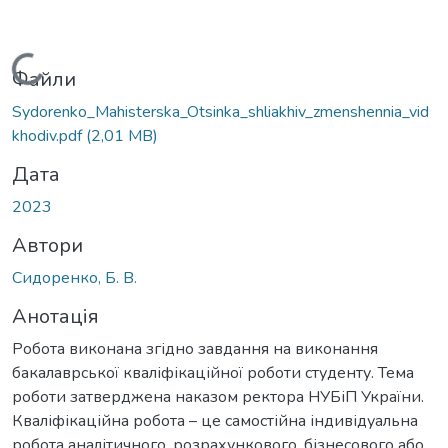
Вантажиться...
Файли
Sydorenko_Mahisterska_Otsinka_shliakhiv_zmenshennia_vid
khodiv.pdf
(2,01 MB)
Дата
2023
Автори
Сидоренко, Б. В.
Анотація
Робота виконана згідно завдання на виконання
бакалаврської кваліфікаційної роботи студенту. Тема
роботи затверджена наказом ректора НУБіП України.
Кваліфікаційна робота – це самостійна індивідуальна
робота аналітичного, розрахункового, бізнесового або