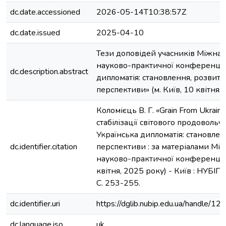
dc.date.accessioned
2026-05-14T10:38:57Z
dc.date.issued
2025-04-10
Тези доповідей учасників Міжна
науково-практичної конференції
dc.description.abstract
дипломатія: становлення, розвито
перспективи» (м. Київ, 10 квітня,
Коломієць В. Г. «Grain From Ukrain
стабілізації світового продовольчо
Українська дипломатія: становлен
dc.identifier.citation
перспективи : за матеріалами Мі
науково-практичної конференції (
квітня, 2025 року) - Київ : НУБІП 
С. 253-255.
dc.identifier.uri
https://dglib.nubip.edu.ua/handle
dc.language.iso
uk