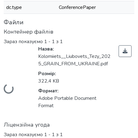
dc.type
ConferencePaper
Файли
Контейнер файлів
Зараз показуємо
1 - 1 з 1
Назва:
Kolomiiets__Liubovets_Tezy_202
5_GRAIN_FROM_UKRAINE.pdf
Розмір:
322,4 KB
Вантажиться...
Формат:
Adobe Portable Document
Format
Ліцензійна угода
Зараз показуємо
1 - 1 з 1