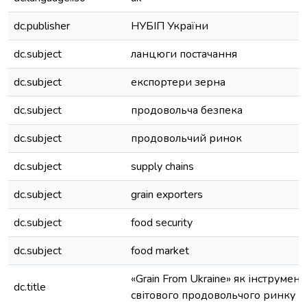
dc.publisher
НУБІП України
dc.subject
ланцюги постачання
dc.subject
експортери зерна
dc.subject
продовольча безпека
dc.subject
продовольчий ринок
dc.subject
supply chains
dc.subject
grain exporters
dc.subject
food security
dc.subject
food market
«Grain From Ukraine» як інструмент 
dc.title
світового продовольчого ринку