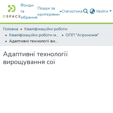
Фонди
Пошук за
та
Статистика
Увійти
критеріями
зібрання
Головна
Кваліфікаційні роботи
Кваліфікаційні роботи магістрів
ОПП "Агрономія"
Адаптивні технології вирощування сої
Адаптивні технології
вирощування сої
Вантажиться...